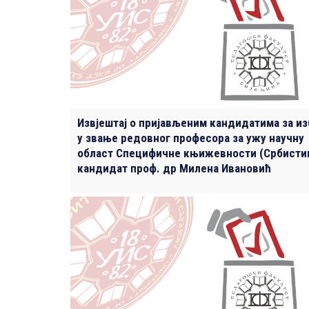
Извјештај о пријављеним кандидатима за и
у звање редовног професора за ужу научну
област Специфичне књижевности (Србистик
кандидат проф. др Милена Ивановић