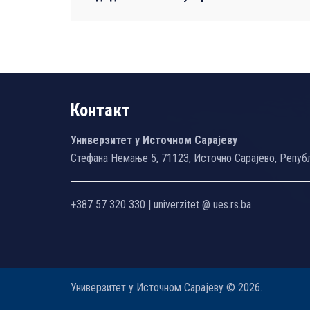
Контакт
Универзитет у Источном Сарајеву
Стефана Немање 5, 71123, Источно Сарајево, Репуб
+387 57 320 330 | univerzitet @ ues.rs.ba
Универзитет у Источном Сарајеву © 2026.