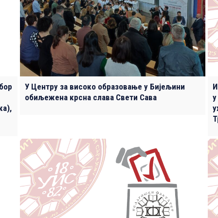
збор
У Центру за високо образовање у Бијељини
И
обиљежена крсна слава Свети Сава
у
а),
у
Т