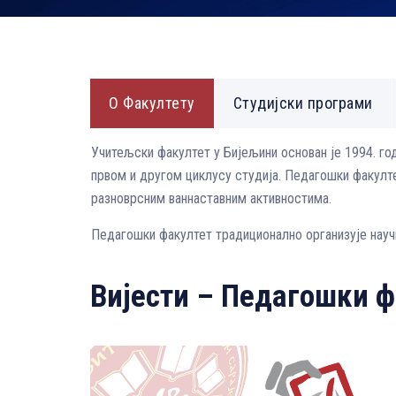
О Факултету
Студијски програми
Учитељски факултет у Бијељини основан је 1994. го
првом и другом циклусу студија. Педагошки факулт
разноврсним ваннаставним активностима.
Педагошки факултет традиционално организује науч
Вијести – Педагошки ф