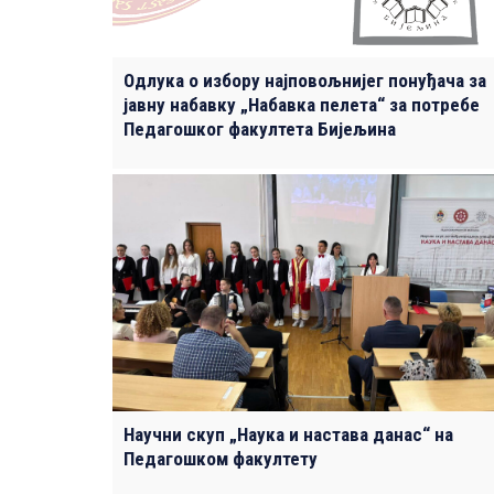
Одлука о избору најповољнијег понуђача за
јавну набавку „Набавка пелета“ за потребе
Педагошког факултета Бијељина
Научни скуп „Наука и настава данас“ на
Педагошком факултету