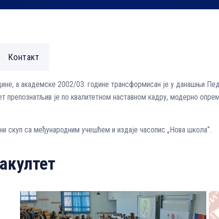
Контакт
дине, а академске 2002/03. године трансформисан је у данашњи Пе
ет препознатљив је по квалитетном наставном кадру, модерно опре
ни скуп са међународним учешћем и издаје часопис „Нова школа“.
акултет