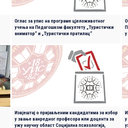
Оглас за упис на програме цјеложивотног
О
учења на Педагошком факултету „Туристички
П
аниматор“ и „Туристички пратилац“
у
Извјештај о пријављеним кандидатима за избор
И
у звање ванредног професора или доцента за
у
ужу научну област Социјална психологија,
у