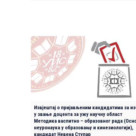
Извјештај о пријављеним кандидатима за и
у звање доцента за ужу научну област
Mетодика васпитно – образовног рада (Oсн
неуронаука у образовању и кинезиологији),
кандидат Невена Ступар