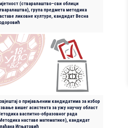
мјетност (стваралаштво–сви облици
тваралаштва), група предмета методика
аставе ликовне културе, кандидат Весна
одоровић
звјештај о пријављеним кандидатима за избор
 звање вишег асистента за ужу научну област
етодика васпитно-образовног рада
Методика наставе математике), кандидат
лађана Игњатовић