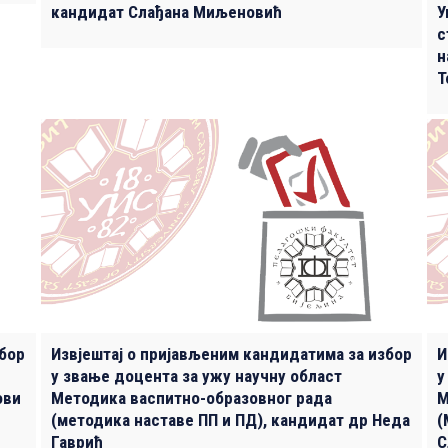
кандидат Слађана Миљеновић
У
с
н
Т
збор
Извјештај о пријављеним кандидатима за избор
И
у звање доцента за ужу научну област
у
ови
Методика васпитно-образовног рада
М
(методика наставе ПП и ПД), кандидат др Неда
(
Гаврић
С