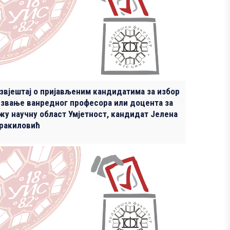
звјештај о пријављеним кандидатима за избор
 звање ванредног професора или доцента за
жу научну област Умјетност, кандидат Јелена
ракиловић