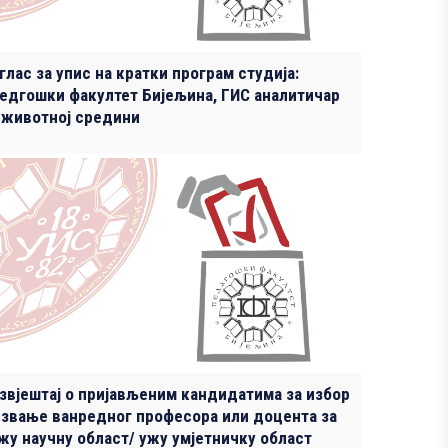
глас за упис на кратки програм студија:
едгошки факултет Бијељина, ГИС аналитичар
 животној средини
звјештај о пријављеним кандидатима за избор
 звање ванредног професора или доцента за
жу научну област/ ужу умјетничку област