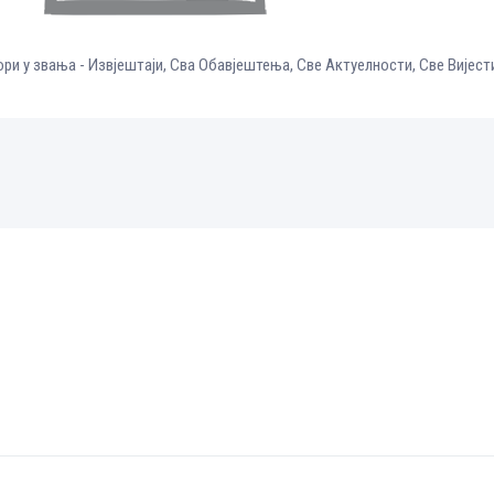
ри у звања - Извјештаји
,
Сва Обавјештења
,
Све Aктуелности
,
Све Вијест