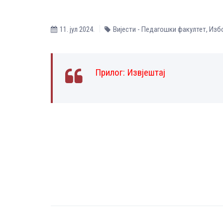
11. јул 2024.
Вијести - Педагошки факултет
,
Избо
Прилог:
Извјештај