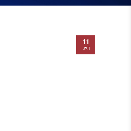
11
ЈУЛ