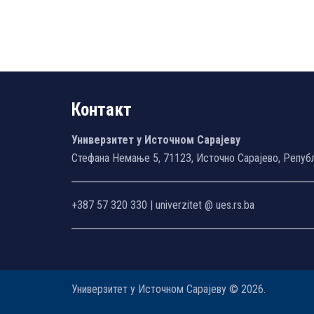
Контакт
Универзитет у Источном Сарајеву
Стефана Немање 5, 71123, Источно Сарајево, Репуб
+387 57 320 330 | univerzitet @ ues.rs.ba
Универзитет у Источном Сарајеву © 2026.