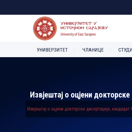
УНИВЕРЗИТЕТ
ЧЛАНИЦЕ
СТУД
Извјештај о оцјени докторске
Извјештај о оцјени докторске дисертације, кандидат