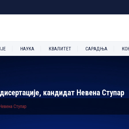
ИЈЕ
НАУКА
КВАЛИТЕТ
САРАДЊА
КО
 дисертације, кандидат Невена Ступар
 Невена Ступар