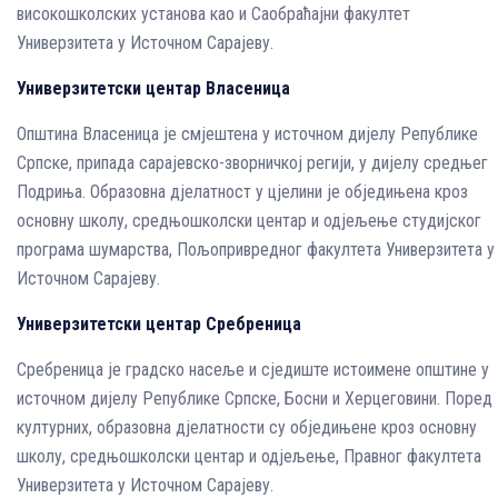
високошколских установа као и Саобраћајни факултет
Универзитета у Источном Сарајеву.
Универзитетски центар Власеница
Општина Власеница је смјештена у источном дијелу Републике
Српске, припада сарајевско-зворничкој регији, у дијелу средњег
Подриња. Образовна дјелатност у цјелини је обједињена кроз
основну школу, средњошколски центар и одјељење студијског
програма шумарства, Пољопривредног факултета Универзитета у
Источном Сарајеву.
Универзитетски центар Сребреница
Сребреница је градско насеље и сједиште истоимене општине у
источном дијелу Републике Српске, Босни и Херцеговини. Поред
културних, образовна дјелатности су обједињене кроз основну
школу, средњошколски центар и одјељење, Правног факултета
Универзитета у Источном Сарајеву.