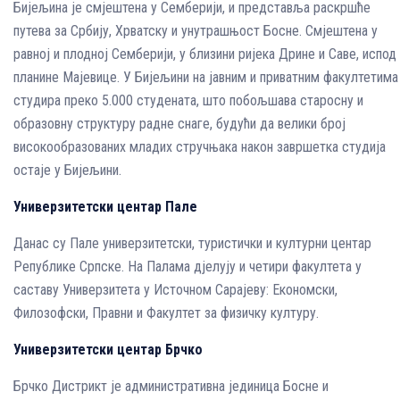
Бијељина је смјештена у Семберији, и представља раскршће
путева за Србију, Хрватску и унутрашњост Босне. Смјештена у
равној и плодној Семберији, у близини ријека Дрине и Саве, испод
планине Мајевице. У Бијељини на јавним и приватним факултетима
студира преко 5.000 студената, што побољшава старосну и
образовну структуру радне снаге, будући да велики број
високообразованих младих стручњака након завршетка студија
остаје у Бијељини.
Универзитетски центар Пале
Данас су Пале универзитетски, туристички и културни центар
Републике Српске. На Палама дјелују и четири факултета у
саставу Универзитета у Источном Сарајеву: Економски,
Филозофски, Правни и Факултет за физичку културу.
Универзитетски центар Брчко
Брчко Дистрикт је административна јединица Босне и