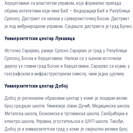
Херцеговине са властитом управом, која формално припада
објема ентитетима који чине БиХ – Федерацији БиХ и Републици
Српској. Дистрикт се налази у сјевероисточној Босни. Дистрикт
је под међународном управом. Сједиште дистрикта је град Брчко.
Универзитетски центар Лукавица
Источно Сарајево, раније Српско Сарајево је град у Републици
Српској, Босна и Херцеговина. Налази се у њеном источном
дијелу уз главни град Босне и Херцеговине, Сарајево са којим, у
географском и инфраструктурном смислу, чини једну цјелину.
Универзитетски центар Добој
Добој је регионални образовни центар у коме је лоциран велик
број средњих школа: Гимназија Јован Дучић, Медицинска школа,
Металска школа, Економска и трговинска школа, Саобраћајна и
електро школа, Управна, угоститељска и ШУП школа. Такође,
Добој је и универзитетски град у коме је смјештен велики број