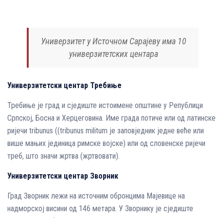
Универзитет у Источном Сарајеву има 10
универзитетских центара
Универзитетски центар Требиње
Требиње је град и сједиште истоимене општине у Републици
Српској, Босна и Херцеговина. Име града потиче или од латинске
ријечи tribunus ((tribunus militum је заповједник једне веће или
више мањих јединица римске војске) или од словенске ријечи
треб, што значи жртва (жртвовати).
Универзитетски центар Зворник
Град Зворник лежи на источним обронцима Мајевице на
надморској висини од 146 метара. У Зворнику је сједиште