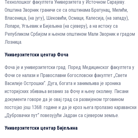
Технолошког факултета Универзитета у Источном Сарајеву.
Општина Зворник граничи се са општинама Братунац, Милићи,
Власеница, (на југу), Шековићи, Осмаци, Калесија, (на западу),
Лопаре, Угљевик и Бијељина (на сјеверу), а на истоку са
Републиком Србијом и њеном општином Мали Зворник и градом
Лозница.
Универзитетски центар Фоча
Фоча је и универзитетски град. Поред Медицинског факултета у
Фочи се налази и Православни богословски факултет „Свети
Василије Острошки“. Дуга, богата и занимљива је хроника
историјских збивања везаних за Фочу и њену околину. Писани
документи говоре да је овај град са развијеном трговином
постојао још 1368. године и да је кроз њега пролазио каравански
„Дубровачки пут“ повезујући Јадран са сјевером земље.
Универзитетски центар Бијељина