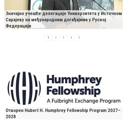
Значајно учешће делегације Универзитета у Источном
Сарајеву на међународним догађајима у Руској
Федерацији
1
2
3
4
5
Отворен Hubert H. Humphrey Fellowship Program 2027–
2028