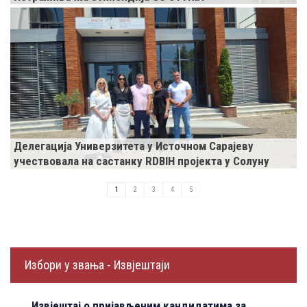
Делегација Универзитета у Источном Сарајеву
учествовала на састанку RDBIH пројекта у Солуну
1
2
3
4
5
Избори у звања - Извјештаји
Извјештај о пријављеним кандидатима за
И