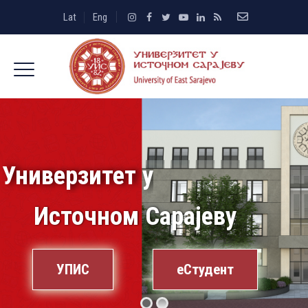
Lat
Eng
Универзитет у
Источном Сарајеву
УПИС
еСтудент