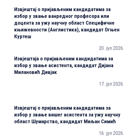
Извјештај о пријављеним кандидатима за
И
избор у звање ванредног професора или
и
доцента за ужу научну област Специфичне
н
књижевности (Англистика), кандидат Огњен
(
Куртеш
20. јул 2026.
Извјештаја о пријављеним кандидатима за
И
избор у звање асистента, кандидат Дијана
и
Милановић Дивјак
в
у
17. јул 2026.
(
к
Извјештај о пријављеним кандидатима за
И
избор у звање вишег асистента за ужу научну
и
област Шумарство, кандидат Миљан Симић
п
у
16. јул 2026.
с