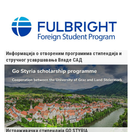
Информација о отвореним програмима стипендија и
стручног усавршавања Владе САД
Истраживачка стипендија GO STYRIA