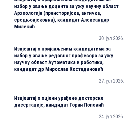
избор у звање доцента за ужу научну област
и
Археологија (праисторијска, античка,
п
средњовјековна), кандидат Александар
п
Милекић
30. јул 2026.
Извјештај о пријављеним кандидатима за
И
избор у звање редовног професора за ужу
к
научну област Аутоматика и роботика,
п
кандидат др Мирослав Костадиновић
к
27. јул 2026.
Извјештај о оцјени урађене докторске
И
дисертације, кандидат Горан Поповић
и
Т
24. јул 2026.
З