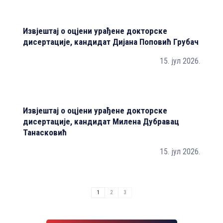
К
Извјештај о оцјени урађене докторске
И
дисертације, кандидат Дијана Поповић Грубач
и
п
15. јул 2026.
У
с
Извјештај о оцјени урађене докторске
И
дисертације, кандидат Милена Дубравац
и
Танасковић
з
У
15. јул 2026.
с
1
2
3