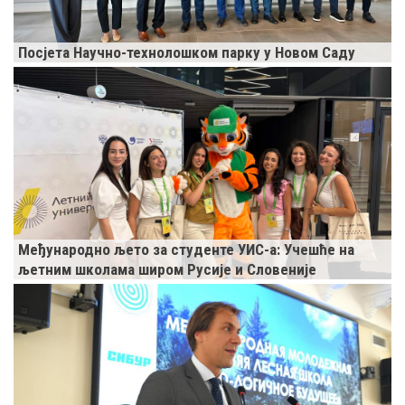
Посјета Научно-технолошком парку у Новом Саду
Међународно љето за студенте УИС-а: Учешће на
љетним школама широм Русије и Словеније