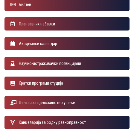
Билтен
План јавних набавки
Академски календар
Научно-истраживачки потенцијали
Кратки програми студија
Центар за цјеложивотно учење
Канцеларија за родну равноправност