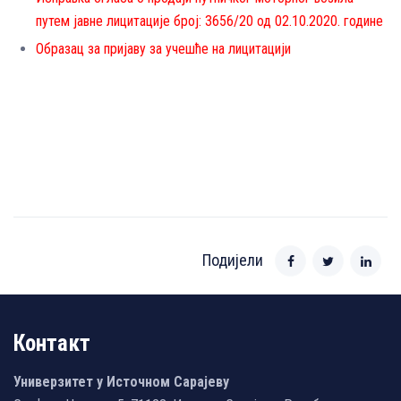
путем јавне лицитације број: 3656/20 од 02.10.2020. године
Образац за пријаву за учешће на лицитацији
Подијели
Контакт
Универзитет у Источном Сарајеву