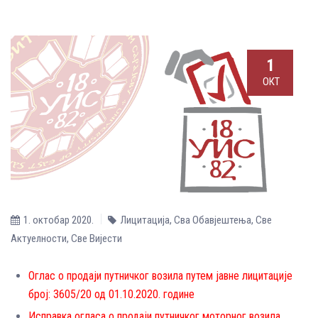
1
ОКТ
1. октобар 2020.
Лицитација
,
Сва Обавјештења
,
Све
Aктуелности
,
Све Вијести
Оглас о продаји путничког возила путем јавне лицитације
број: 3605/20 од 01.10.2020. године
Исправка огласа о продаји путничког моторног возила