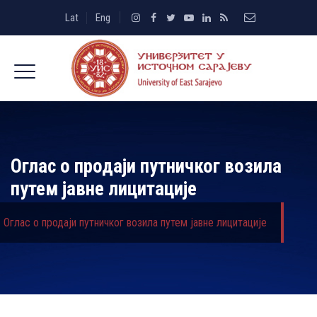
Lat
Eng
Оглас о продаји путничког возила
путем јавне лицитације
Оглас о продаји путничког возила путем јавне лицитације