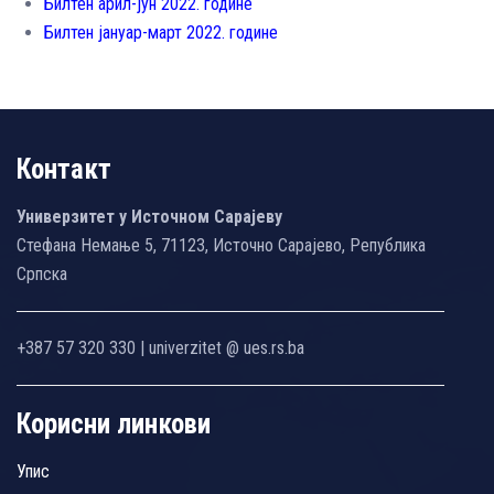
Билтен арил-јун 2022. године
Билтен јануар-март 2022. године
Контакт
Универзитет у Источном Сарајеву
Стефана Немање 5, 71123, Источно Сарајево, Република
Српска
+387 57 320 330 | univerzitet @ ues.rs.ba
Корисни линкови
Упис