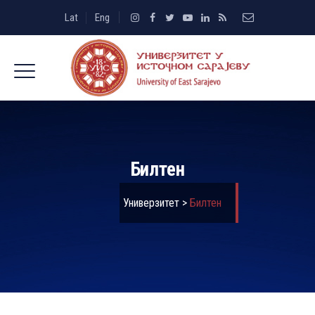
Lat
Eng
Билтен
Универзитет
>
Билтен