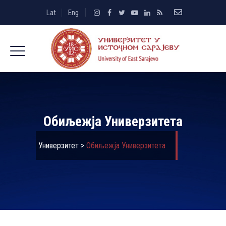
Lat
Eng
Обиљежја Универзитета
Универзитет
>
Обиљежја Универзитета