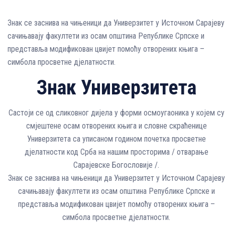
Знак се заснива на чињеници да Универзитет у Источном Сарајеву
сачињавају факултети из осам општина Републике Српске и
представља модификован цвијет помоћу отворених књига –
симбола просветне дјелатности.
Знак Универзитета
Састоји се од сликовног дијела у форми осмоугаоника у којем су
смјештене осам отворених књига и словнe скраћеницe
Универзитета са уписаном годином почетка просветне
дјелатности код Срба на нашим просторима / отварање
Сарајевске Богословије /.
Знак се заснива на чињеници да Универзитет у Источном Сарајеву
сачињавају факултети из осам општина Републике Српске и
представља модификован цвијет помоћу отворених књига –
симбола просветне дјелатности.