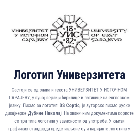
Логотип Универзитета
Састоји се од знака и текста УНИВЕРЗИТЕТ У ИСТОЧНОМ
САРАЈЕВУ, у пуној верзији ћирилице и латинице на енглеском
језику. Писмо за логотип:
DS Coptic
, је ауторско писмо руске
дизајнерке
Дубине Николај
. На званичним документима користе
се три типа логотипа у зависности од употребе. У књизи
графичких стандарда представљене су и варијанте логотипа у