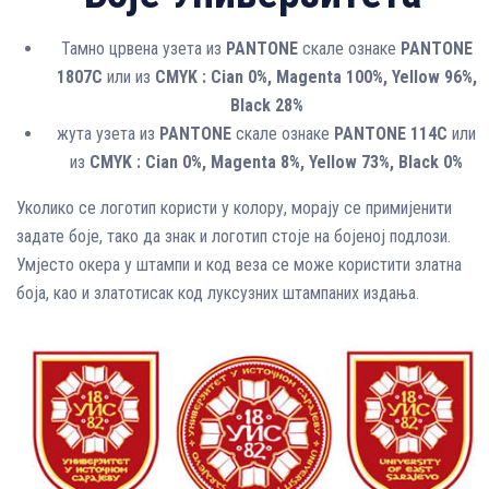
Тамно црвена узета из
PANTONE
скале ознаке
PANTONE
1807C
или из
CMYK : Cian 0%, Magenta 100%, Yellow 96%,
Black 28%
жута узета из
PANTONE
скале ознаке
PANTONE 114C
или
из
CMYK : Cian 0%, Magenta 8%, Yellow 73%, Black 0%
Уколико се логотип користи у колору, морају се примијенити
задате боје, тако да знак и логотип стоје на бојеној подлози.
Умјесто окера у штампи и код веза се може користити златна
боја, као и златотисак код луксузних штампаних издања.