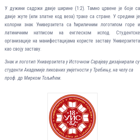
У дужини садржи двије ширине (1:2). Тамно црвене је боје са
двије жуте (или златне код веза) траке са стране. У средини је
колорни знак Универзитета са ћириличним логотипом горе и
латиничним натписом на енглеском испод. Студентске
организације на манифестацијама користе заставу Универзитета
као своју заставу.
Знак и логотип Универзитета у Источном Сарајеву дизајнирали су
студенти Академије ликовних умјетности у Требињу, на челу са
проф. др Мирком Тољићем.