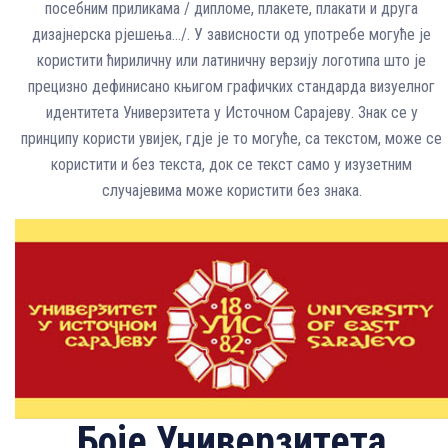
посебним приликама / дипломе, плакете, плакати и друга
дизајнерска рјешења…/. У зависности од употребе могуће је
користити ћириличну или латиничну верзију логотипа што је
прецизно дефинисано књигом графичких стандарда визуелног
идентитета Универзитета у Источном Сарајеву. Знак се у
принципу користи увијек, гдје је то могуће, са текстом, може се
користити и без текста, док се текст само у изузетним
случајевима може користити без знака.
Боје Универзитета