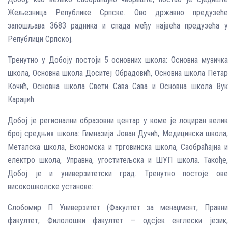
Жељезница Републике Српске. Ово државно предузеће
запошљава 3683 радника и спада међу највећа предузећа у
Републици Српској.
Тренутно у Добоју постоји 5 основних школа: Основна музичка
школа, Основна школа Доситеј Обрадовић, Основна школа Петар
Кочић, Основна школа Свети Сава Сава и Основна школа Вук
Караџић.
Добој је регионални образовни центар у коме је лоциран велик
број средњих школа: Гимназија Јован Дучић, Медицинска школа,
Металска школа, Економска и трговинска школа, Саобраћајна и
електро школа, Управна, угоститељска и ШУП школа. Такође,
Добој је и универзитетски град. Тренутно постоје ове
високошколске установе:
Слобомир П Универзитет (Факултет за менаџмент, Правни
факултет, Филолошки факултет – одсјек енглески језик,