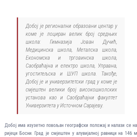
Добој је регионални образовни центар у
коме је лоциран велик број средњих
школа: Гимназија Јован Дучић,
Медицинска школа, Металска школа,
Економска и трговинска школа,
Саобраћајна и електро школа, Управна,
угоститељска и ШУП школа. Такође,
Добој је и универзитетски град у коме је
смјештен велики број високошколских
установа као и Саобраћајни факултет
Универзитета у Источном Сарајеву.
Добој има изузетно повољан географски положај и налази се на
ријеци Босни. Град је смјештен у алувијалној равници на 146 м