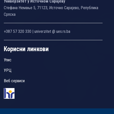
Универзитет у Источном Сарајеву
Стефана Немање 5, 71123, Источно Сарајево, Република
Српска
+387 57 320 330 | univerzitet @ ues.rs.ba
Корисни линкови
Упис
УРЦ
Веб сервиси