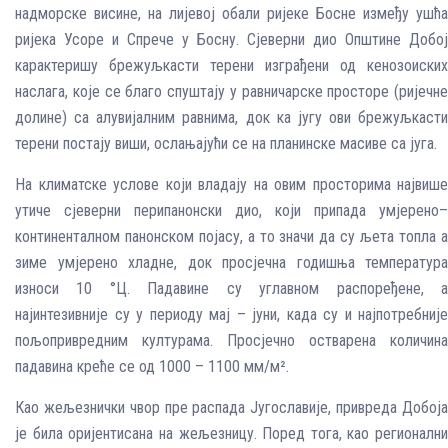
надморске висине, на лијевој обали ријеке Босне између ушћа
ријека Усоре и Спрече у Босну. Сјеверни дио Општине Добој
карактеришу брежуљкасти терени изграђени од кенозоиских
наслага, које се благо спуштају у равничарске просторе (ријечне
долине) са алувијалним равнима, док ка југу ови брежуљкасти
терени постају виши, ослањајући се на планинске масиве са југа.
На климатске услове који владају на овим просторима највише
утиче сјеверни перипанонски дио, који припада умјерено–
континенталном панонском појасу, а то значи да су љета топла а
зиме умјерено хладне, док просјечна годишња температура
износи 10 °Ц. Падавине су углавном распоређене, а
најинтезивније су у периоду мај – јуни, када су и најпотребније
пољопривредним културама. Просјечно остварена количина
падавина креће се од 1000 – 1100 мм/м².
Као жељезнички чвор пре распада Југославије, привреда Добоја
је била оријентисана на жељезницу. Поред тога, као регионални