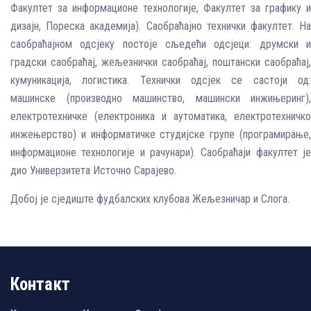
Факултет за информационе технологије, Факултет за графику и
дизајн, Пореска академија). Саобраћајно технички факултет. На
саобраћајном одсјеку постоје сљедећи одсјеци: друмски и
градски саобраћај, жељезнички саобраћај, поштански саобраћај,
кумуникација, логистика. Технички одсјек се састоји од:
машинске (производно машинство, машински инжињеринг),
електротехничке (електроника и аутоматика, електротехничко
инжењерство) и информатичке студијске групе (програмирање,
информационе технологије и рачунари). Саобраћаји факултет је
дио Универзитета Источно Сарајево.
Добој је сједиште фудбалских клубова Жељезничар и Слога.
Контакт