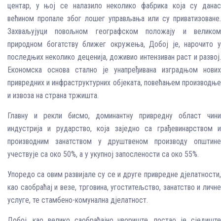
центар, у њој се налазило неколико фабрика која су данас
већином пропале због лошег управљања или су приватизоване.
Захваљујуци повољном географском положају и великом
природном богатству ближег окружења, Добој је, нарочито у
последњих неколико деценија, доживио интензиван раст и развој.
Економска основа стално је унапређивана изградњом нових
привредних и инфраструктурних објеката, повећањем производње
и извоза на страна тржишта.
Главну и рекли бисмо, доминантну привредну област чини
индустрија и рударство, која заједно са грађевинарством и
производним занатством у друштвеном производу општине
учествује са око 50%, а у укупној запослености са око 55%.
Упоредо са овим развијале су се и друге привредне дјелатности,
као саобраћај и везе, трговина, угоститељство, занатство и личне
услуге, те стамбено-комунална дјелатност.
Добој, као велико саобраћајно чвориште, постао је сједиште