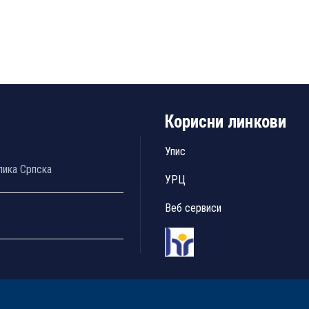
Корисни линкови
Упис
лика Српска
УРЦ
Веб сервиси