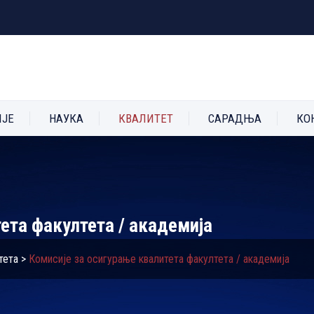
ИЈЕ
НАУКА
КВАЛИТЕТ
САРАДЊА
КО
ета факултета / академија
тета
>
Комисије за осигурање квалитета факултета / академија