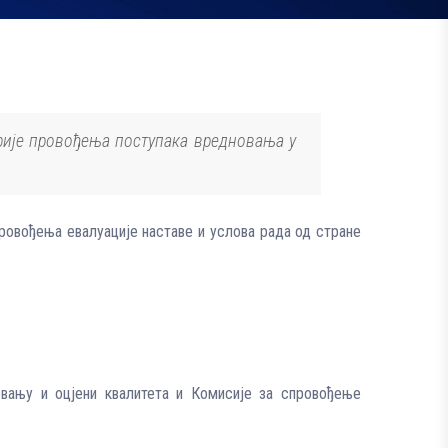
прије провођења поступака вредновања у
ровођења евалуације наставе и услова рада од стране
овању и оцјени квалитета и Комисије за спровођење