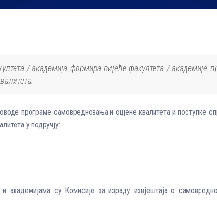
култета / академија формира вијеће факултета / академије 
валитета.
оводе програме самовредновања и оцјене квалитета и поступке сп
алитета у подручју:
 и академијама су Комисије за израду извјештаја о самовредн