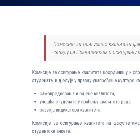
Комисије за осигурање квалитета фа
складу са Правилником о осигурању к
Комисије за осигурање квалитета координишу и спр
студената, и дјелују у правцу унапређења културе кв
самовредновања и оцјене квалитета,
учешћа студената у праћењу квалитета рада,
развоја индикатора квалитета.
Комисије за осигурање квалитета на факултетима
студентске анкете.