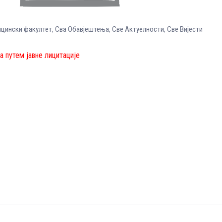
цински факултет
,
Сва Обавјештења
,
Све Aктуелности
,
Све Вијести
а путем јавне лицитације