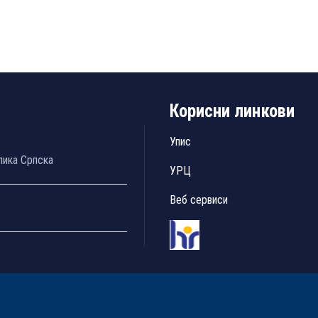
Корисни линкови
Упис
лика Српска
УРЦ
Веб сервиси