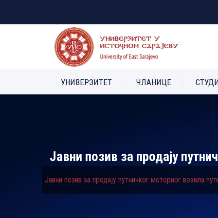
УНИВЕРЗИТЕТ
ЧЛАНИЦЕ
СТУД
Јавни позив за продају путни
Јавни позив за продају путничког моторног возила пут