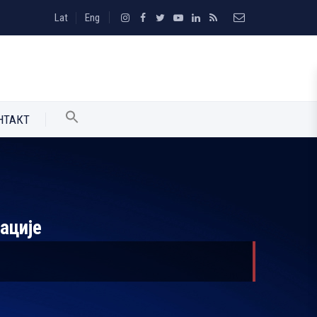
Lat
Eng
НТАКТ
ације