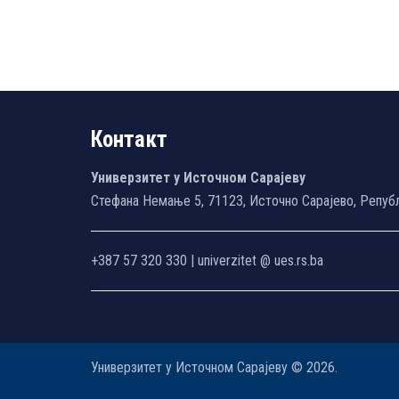
Контакт
Универзитет у Источном Сарајеву
Стефана Немање 5, 71123, Источно Сарајево, Репуб
+387 57 320 330 | univerzitet @ ues.rs.ba
Универзитет у Источном Сарајеву © 2026.