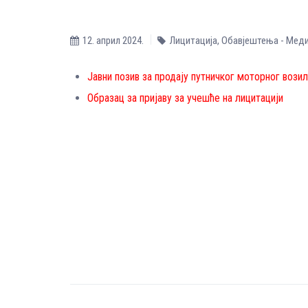
12. април 2024.
Лицитација
,
Обавјештења - Меди
Јавни позив за продају путничког моторног возил
Образац за пријаву за учешће на лицитацији