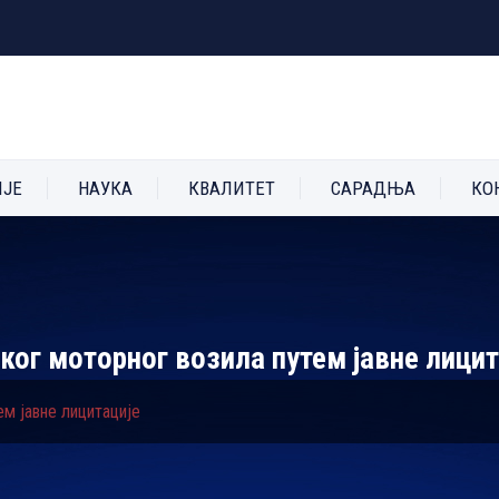
ИЈЕ
НАУКА
КВАЛИТЕТ
САРАДЊА
КО
чког моторног возила путем јавне лицит
ем јавне лицитације