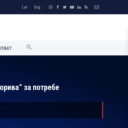
Lat
Eng
НТАКТ
горива“ за потребе