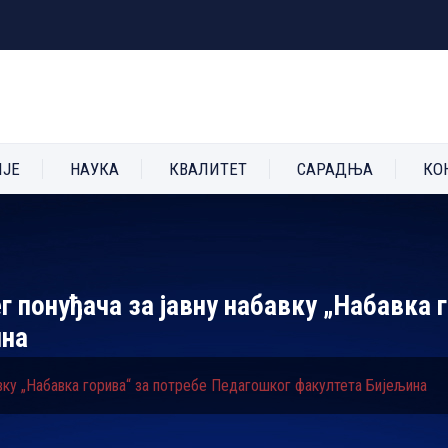
ИЈЕ
НАУКА
КВАЛИТЕТ
САРАДЊА
КО
г понуђача за јавну набавку „Набавка 
ина
авку „Набавка горива“ за потребе Педагошког факултета Бијељина