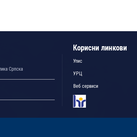
Корисни линкови
Упис
лика Српска
УРЦ
Веб сервиси