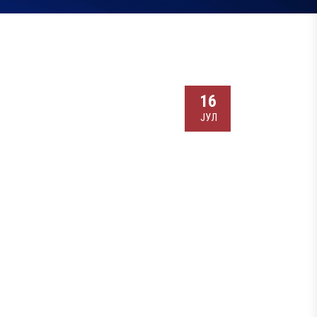
16
ЈУЛ