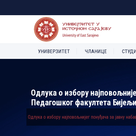
УНИВЕРЗИТЕТ
ЧЛАНИЦЕ
СТУД
Одлука о избору најповољније
Педагошког факултета Бијељ
Одлука о избору најповољнијег понуђача за јавну наб