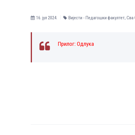
16. јул 2024.
Вијести - Педагошки факултет
,
Сва
Прилог:
Одлука