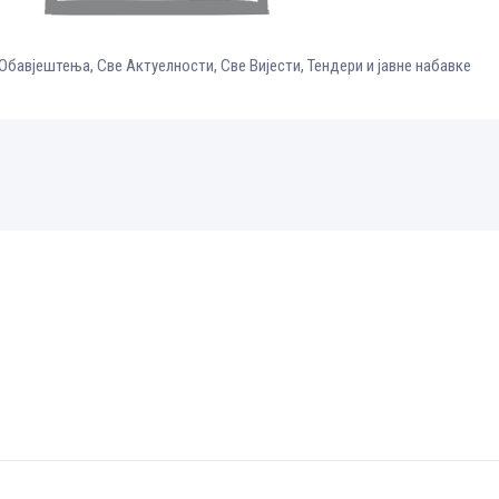
 Обавјештења
,
Све Aктуелности
,
Све Вијести
,
Тендери и јавне набавке