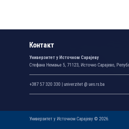
Контакт
Универзитет у Источном Сарајеву
Стефана Немање 5, 71123, Источно Сарајево, Репуб
+387 57 320 330 | univerzitet @ ues.rs.ba
Универзитет у Источном Сарајеву © 2026.