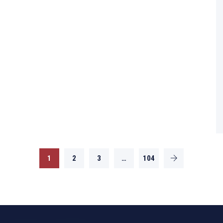
1
2
3
…
104