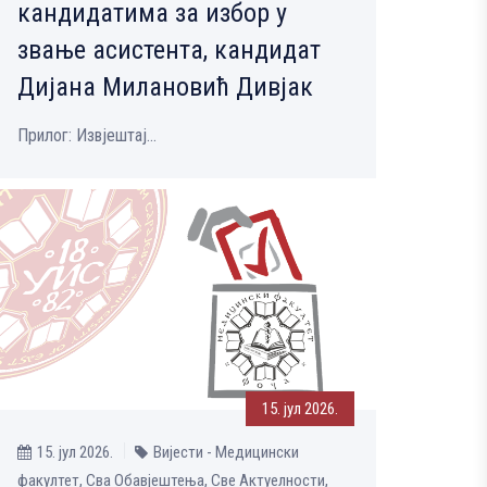
кандидатима за избор у
звање асистента, кандидат
Дијана Милановић Дивјак
Прилог: Извјештај...
15. јул 2026.
15. јул 2026.
Вијести - Медицински
факултет, Сва Обавјештења, Све Aктуелности,