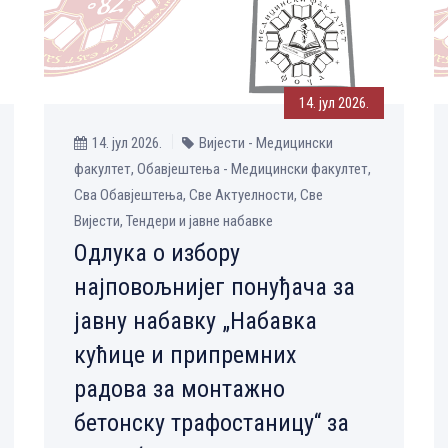
14. јул 2026.
14. јул 2026.
Вијести - Медицински
факултет, Обавјештења - Медицински факултет,
Сва Обавјештења, Све Aктуелности, Све
Вијести, Тендери и јавне набавке
Одлука о избору
најповољнијег понуђача за
јавну набавку „Набавка
кућице и припремних
радова за монтажно
бетонску трафостаницу“ за