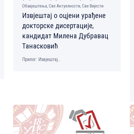
Обавјештења, Све Aктуелности, Све Вијести
Извјештај о оцјени урађене
докторске дисертације,
кандидат Милена Дубравац
Танасковић
Прилог: Извјештај...