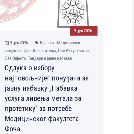
9. јул 2026.
9. јул 2026.
Вијести - Медицински
факултет, Сва Обавјештења, Све Aктуелности,
Све Вијести, Тендери и јавне набавке
Одлука о избору
најповољнијег понуђача за
јавну набавку „Набавка
услуга ливења метала за
протетику“ за потребе
Медицинског факултета
Фоча