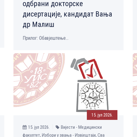
одбрани докторске
дисертације, кандидат Вања
др Малиш
Прилог: Обавјештење...
15. јул 2026.
15. јул 2026.
Вијести - Медицински
факултет, Избори у звања - Извјештаји, Сва