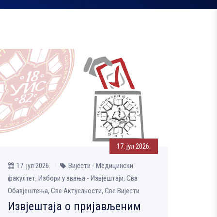
17. јул 2026.
17. јул 2026.
Вијести - Медицински
факултет, Избори у звања - Извјештаји, Сва
Обавјештења, Све Aктуелности, Све Вијести
Извјештаја о пријављеним