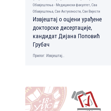
Обавјештења - Медицински факултет, Сва
Обавјештења, Све Aктуелности, Све Вијести
Извјештај о оцјени урађене
докторске дисертације,
кандидат Дијана Поповић
Грубач
Прилог: Извјештај...