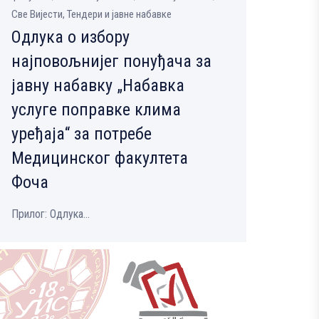
Све Вијести, Тендери и јавне набавке
Одлука о избору
најповољнијег понуђача за
јавну набавку „Набавка
услуге поправке клима
уређаја“ за потребе
Медицинског факултета
Фоча
Прилог: Одлука...