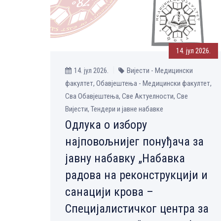
14. јул 2026.
14. јул 2026.
Вијести - Медицински
факултет, Обавјештења - Медицински факултет,
Сва Обавјештења, Све Aктуелности, Све
Вијести, Тендери и јавне набавке
Одлука о избору
најповољнијег понуђача за
јавну набавку „Набавка
радова на реконструкцији и
санацији крова –
Специјалистичког центра за