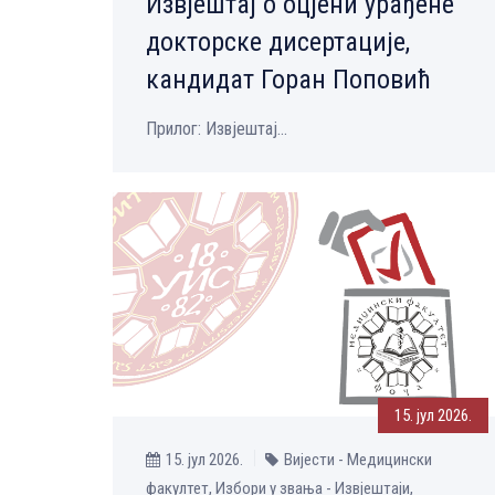
Извјештај о оцјени урађене
докторске дисертације,
кандидат Горан Поповић
Прилог: Извјештај...
15. јул 2026.
15. јул 2026.
Вијести - Медицински
факултет, Избори у звања - Извјештаји,