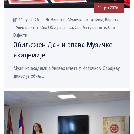
11. јун 2026.
11. јун 2026.
Вијести - Музичка aкадемија, Вијести
- Универзитет, Сва Обавјештења, Све Aктуелности, Све
Вијести
Обиљежен Дан и слава Музичке
академије
Музичка академија Универзитета у Источном Сарајеву
данас је обиљ...