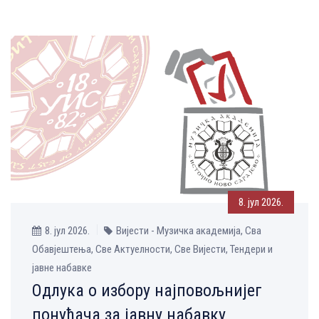
8. јул 2026.
8. јул 2026.
Вијести - Музичка aкадемија, Сва
Обавјештења, Све Aктуелности, Све Вијести, Тендери и
јавне набавке
Одлука о избору најповољнијег
понуђача за јавну набавку