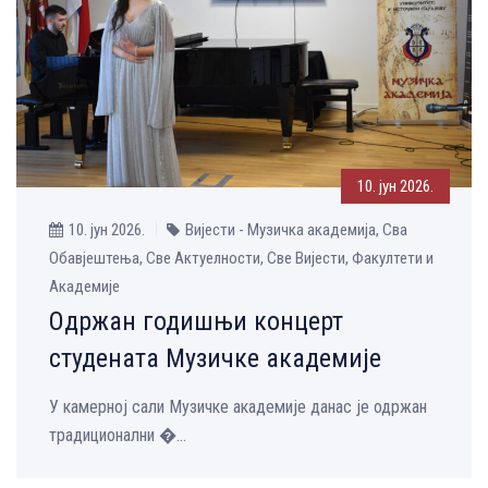
10. јун 2026.
10. јун 2026.
Вијести - Музичка aкадемија, Сва
Обавјештења, Све Aктуелности, Све Вијести, Факултети и
Академије
Одржан годишњи концерт
студената Mузичке академије
У камерној сали Музичке академије данас је одржан
традиционални �...