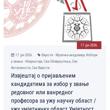
17. јун 2026.
17. јун 2026.
Вијести - Музичка aкадемија, Избори
у звања - Извјештаји, Сва Обавјештења, Све
Aктуелности, Све Вијести
Извјештај о пријављеним
кандидатима за избор у звање
редовног или ванредног
професора за ужу научну област /
ужу умјетничку област Умјетност