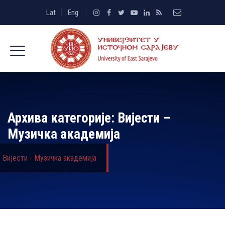
Lat
Eng
Архива категорије:
Вијести –
Музичка aкадемија
Вијести - Музичка aкадемија