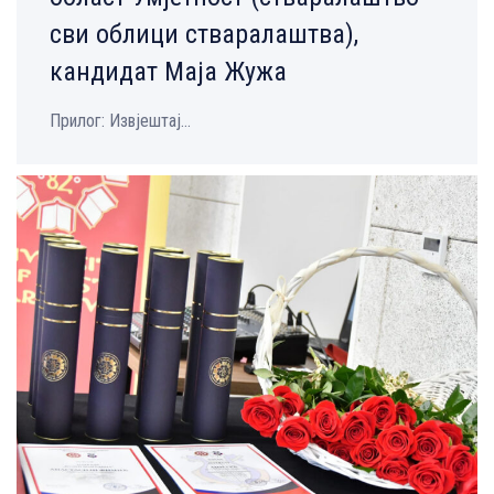
сви облици стваралаштва),
кандидат Маја Жужа
Прилог: Извјештај...