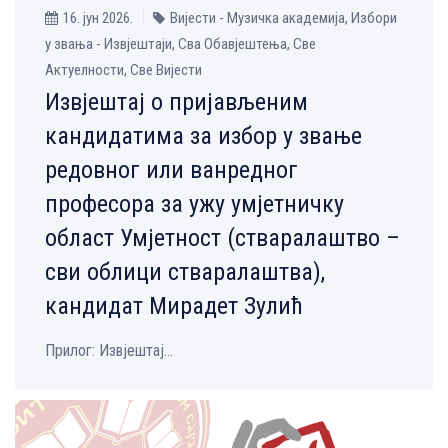
16. јун 2026.
Вијести - Музичка aкадемија, Избори
у звања - Извјештаји, Сва Обавјештења, Све
Aктуелности, Све Вијести
Извјештај о пријављеним
кандидатима за избор у звање
редовног или ванредног
професора за ужу умјетничку
област Умјетност (стваралаштво –
сви облици стваралаштва),
кандидат Мирадет Зулић
Прилог: Извјештај...