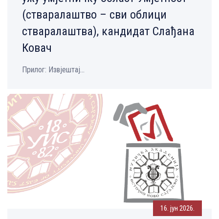
(стваралаштво – сви облици
стваралаштва), кандидат Слађана
Ковач
Прилог: Извјештај...
16. јун 2026.