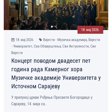
18. мај 2026.
18. мај 2026.
Вијести - Музичка aкадемија, Вијести
- Универзитет, Сва Обавјештења, Све Aктуелности, Све
Вијести
Концерт поводом двадесет пет
година рада Камерног хора
Музичке академије Универзитета у
Источном Сарајеву
У препуној цркви Рођења Пресвете Богородице у
Сарајеву, 14. маја са...