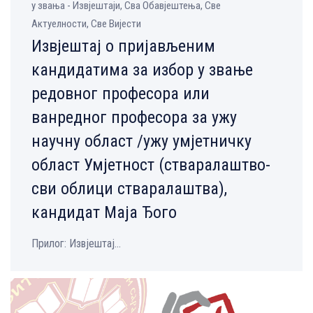
у звања - Извјештаји, Сва Обавјештења, Све
Aктуелности, Све Вијести
Извјештај о пријављеним
кандидатима за избор у звање
редовног професора или
ванредног професора за ужу
научну област /ужу умјетничку
област Умјетност (стваралаштво-
сви облици стваралаштва),
кандидат Маја Ђого
Прилог: Извјештај...