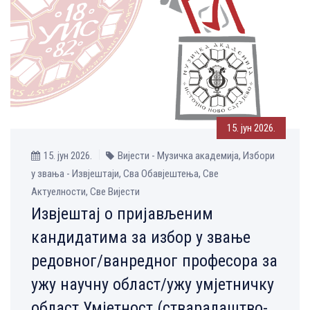
15. јун 2026.
15. јун 2026.
Вијести - Музичка aкадемија, Избори
у звања - Извјештаји, Сва Обавјештења, Све
Aктуелности, Све Вијести
Извјештај о пријављеним
кандидатима за избор у звање
редовног/ванредног професора за
ужу научну област/ужу умјетничку
област Умјетност (стваралаштво-