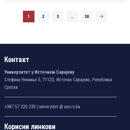
1
2
3
…
38
Контакт
Универзитет у Источном Сарајеву
Стефана Немање 5, 71123, Источно Сарајево, Република
Српска
+387 57 320 330 | univerzitet @ ues.rs.ba
Корисни линкови