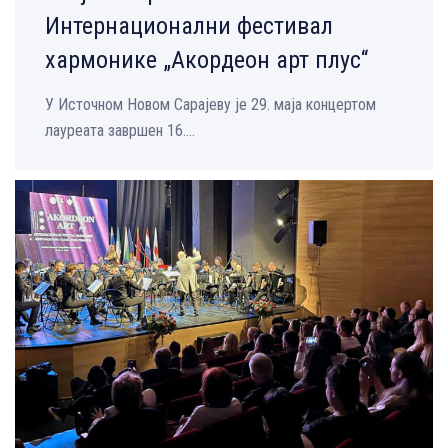
Интернационални фестивал
хармонике „Акордеон арт плус“
У Источном Новом Сарајеву је 29. маја концертом
лауреата завршен 16....