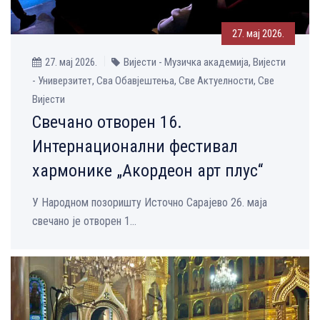
27. мај 2026.
27. мај 2026.
Вијести - Музичка aкадемија, Вијести
- Универзитет, Сва Обавјештења, Све Aктуелности, Све
Вијести
Свечано отворен 16.
Интернационални фестивал
хармонике „Акордеон арт плус“
У Народном позоришту Источно Сарајево 26. маја
свечано је отворен 1...