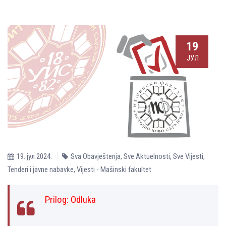
19
ЈУЛ
19. јул 2024.
Sva Obavještenja
,
Sve Aktuelnosti
,
Sve Vijesti
,
Tenderi i javne nabavke
,
Vijesti - Mašinski fakultet
Prilog:
Оdluka