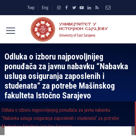
Ћир
Eng
Odluka o izboru najpovolјnijeg
ponuđača za javnu nabavku “Nabavka
usluga osiguranja zaposlenih i
studenata“ za potrebe Mašinskog
fakulteta Istočno Sarajevo
Odluka o izboru najpovolјnijeg ponuđača za javnu nabavku
“Nabavka usluga osiguranja zaposlenih i studenata“ za potrebe
Mašinskog fakulteta Istočno Sarajevo