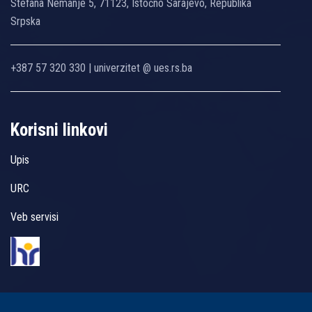
Stefana Nemanje 5, 71123, Istočno Sarajevo, Republika
Srpska
+387 57 320 330 | univerzitet @ ues.rs.ba
Korisni linkovi
Upis
URC
Veb servisi