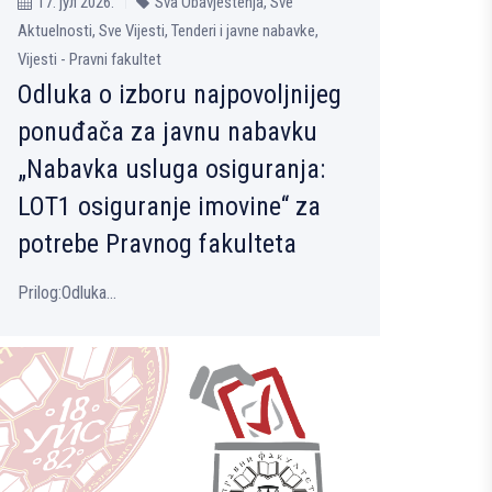
17. јул 2026.
Sva Obavještenja, Sve
Aktuelnosti, Sve Vijesti, Tenderi i javne nabavke,
Vijesti - Pravni fakultet
Odluka o izboru najpovoljnijeg
ponuđača za javnu nabavku
„Nabavka usluga osiguranja:
LOT1 osiguranje imovine“ za
potrebe Pravnog fakulteta
Prilog:Odluka...