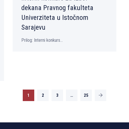
dekana Pravnog fakulteta
Univerziteta u Istočnom
Sarajevu
Prilog: Interni konkurs...
1
2
3
…
25