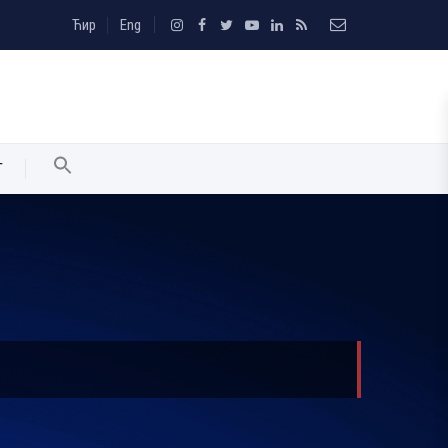
Ћир
Eng
T