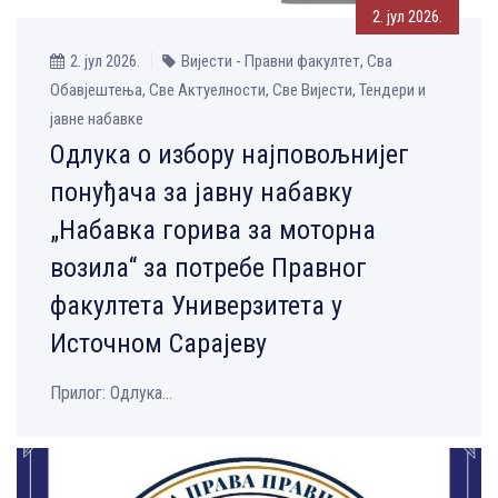
2. јул 2026.
2. јул 2026.
Вијести - Правни факултет, Сва
Обавјештења, Све Aктуелности, Све Вијести, Тендери и
јавне набавке
Одлука о избору најповољнијег
понуђача за јавну набавку
„Набавка горива за моторна
возила“ за потребе Правног
факултета Универзитета у
Источном Сарајеву
Прилог: Одлука...