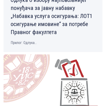
понуђача за јавну набавку
„Набавка услуга осигурања: ЛОТ1
осигурање имовине“ за потребе
Правног факултета
Прилог: Одлука...