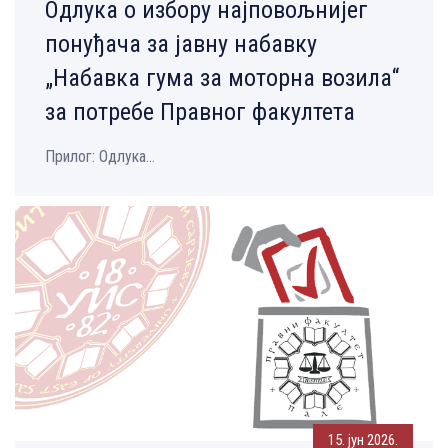
Одлука о избору најповољнијег
понуђача за јавну набавку
„Набавка гума за моторна возила“
за потребе Правног факултета
Прилог: Одлука...
15. јун 2026.