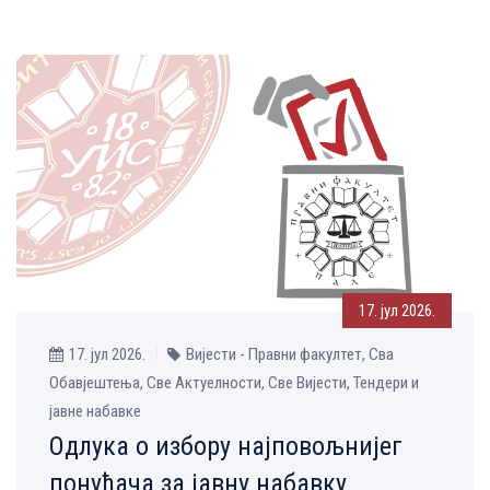
17. јул 2026.
17. јул 2026.
Вијести - Правни факултет, Сва
Обавјештења, Све Aктуелности, Све Вијести, Тендери и
јавне набавке
Одлука о избору најповољнијег
понуђача за јавну набавку