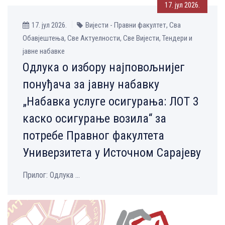
17. јул 2026.
17. јул 2026.
Вијести - Правни факултет, Сва
Обавјештења, Све Aктуелности, Све Вијести, Тендери и
јавне набавке
Одлука о избору најповољнијег
понуђача за јавну набавку
„Набавка услуге осигурања: ЛОТ 3
каско осигурање возила“ за
потребе Правног факултета
Универзитета у Источном Сарајеву
Прилог: Одлука ...