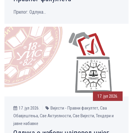
Прилог: Одлука...
17. јул 2026.
17. јул 2026.
Вијести - Правни факултет, Сва
Обавјештења, Све Aктуелности, Све Вијести, Тендери и
јавне набавке
Одлука о избору најповољнијег