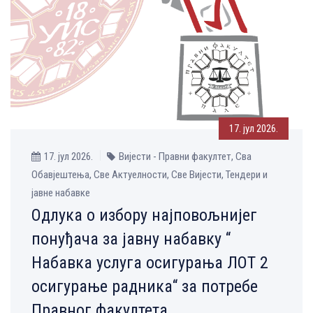
17. јул 2026.
17. јул 2026.
Вијести - Правни факултет, Сва
Обавјештења, Све Aктуелности, Све Вијести, Тендери и
јавне набавке
Одлука о избору најповољнијег
понуђача за јавну набавку “
Набавка услуга осигурања ЛОТ 2
осигурање радника“ за потребе
Правног факултета