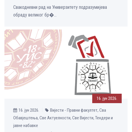
Свакодневни рад на Универзитету подразумијева
обраду великог бр�...
16. јун 2026.
16. јун 2026.
Вијести - Правни факултет, Сва
Обавјештења, Све Aктуелности, Све Вијести, Тендери и
јавне набавке