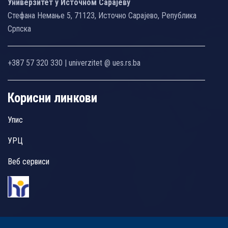
Универзитет у Источном Сарајеву
Стефана Немање 5, 71123, Источно Сарајево, Република
Српска
+387 57 320 330 | univerzitet @ ues.rs.ba
Корисни линкови
Упис
УРЦ
Веб сервиси