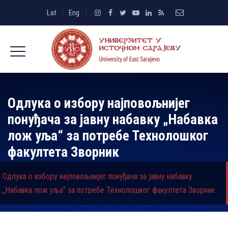
Lat
Eng
Одлука о избору најповољнијег
понуђача за јавну набавку „Набавка
лож уља“ за потребе Технолошког
факултета Зворник
Одлука о избору најповољнијег понуђача за јавну набавку
„Набавка лож уља“ за потребе Технолошког факултета Зворник