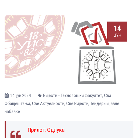
14
ЈУН
14. јун 2024.
Вијести - Технолошки факултет
,
Сва
Обавјештења
,
Све Aктуелности
,
Све Вијести
,
Тендери и јавне
набавке
Прилог:
Одлука