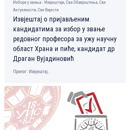
Избори у звања - Извјештаји, Сва Обавјештења, Све
Aктуелности, Све Вијести
Извјештај o пријављеним
кандидатима за избор у звање
редовног професора за ужу научну
област Храна и пиће, кандидат др
Драган Вујадиновић
Прилог: Извјештај...