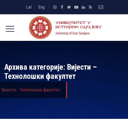
Lat
Eng
Архива категорије:
Вијести –
Технолошки факултет
Вијести - Технолошки факултет