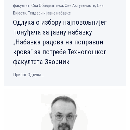
факултет, Сва Обавјештења, Све Aктуелности, Све
Вијести, Тендери и јавне набавке
Одлука о избору најповољнијег
понуђача за јавну набавку
„Набавка радова на поправци
крова“ за потребе Технолошког
факултета Зворник
Прилог:Одлука...