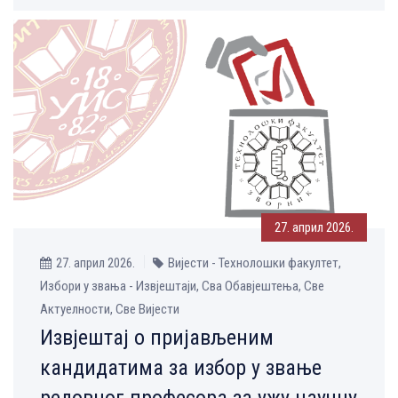
27. април 2026.
27. април 2026.
Вијести - Технолошки факултет,
Избори у звања - Извјештаји, Сва Обавјештења, Све
Aктуелности, Све Вијести
Извјештај о пријављеним
кандидатима за избор у звање
редовног професора за ужу научну