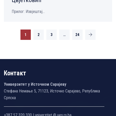
Цвјетковић
Прилог: Извјештај...
1
2
3
…
24
Контакт
Универзитет у Источном Сарајеву
Стефана Немање 5, 71123, Источно Сарајево, Република
Српска
+387 57 320 330 | univerzitet @ ues.rs.ba