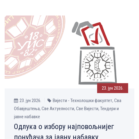
23. јун 2026.
23. јун 2026.
Вијести - Технолошки факултет, Сва
Обавјештења, Све Aктуелности, Све Вијести, Тендери и
јавне набавке
Одлука о избору најповољнијег
понуђача за јавну набавку