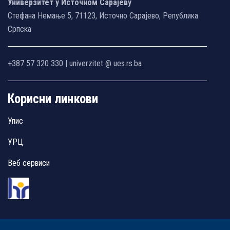
Универзитет у Источном Сарајеву
Стефана Немање 5, 71123, Источно Сарајево, Република
Српска
+387 57 320 330 | univerzitet @ ues.rs.ba
Корисни линкови
Упис
УРЦ
Веб сервиси