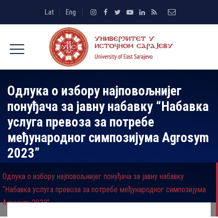
Lat
Eng
Одлука о избору најповољнијег
понуђача за јавну набавку “Набавка
услуга превоза за потребе
међународног симпозијума Agrosym
2023”
Одлука о избору најповољнијег понуђача за јавну набавку
“Набавка услуга превоза за потребе међународног симпозијума
Agrosym 2023”