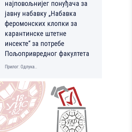
најповољнијег понуђача за
јавну набавку „Набавка
феромонских клопки за
карантинске штетне
инсекте“ за потребе
Пољопривредног факултета
Прилог: Одлука...