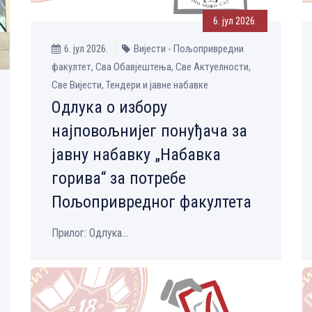
6. јул 2026.
6. јул 2026.
Вијести - Пољопривредни
факултет, Сва Обавјештења, Све Aктуелности,
Све Вијести, Тендери и јавне набавке
Одлука о избору
најповољнијег понуђача за
јавну набавку „Набавка
горива“ за потребе
Пољопривредног факултета
Прилог: Одлука...