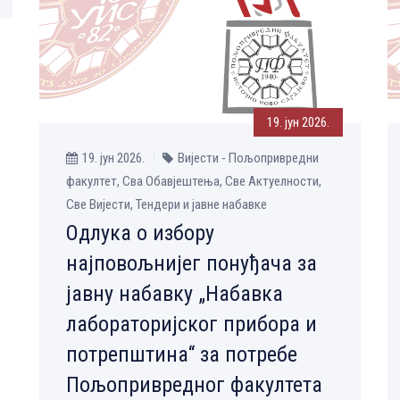
19. јун 2026.
19. јун 2026.
Вијести - Пољопривредни
факултет, Сва Обавјештења, Све Aктуелности,
Све Вијести, Тендери и јавне набавке
Одлука о избору
најповољнијег понуђача за
јавну набавку „Набавка
лабораторијског прибора и
потрепштина“ за потребе
Пољопривредног факултета