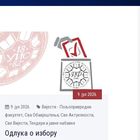
9. јул 2026.
9. јул 2026.
Вијести - Пољопривредни
факултет, Сва Обавјештења, Све Aктуелности,
Све Вијести, Тендери и јавне набавке
Одлука о избору