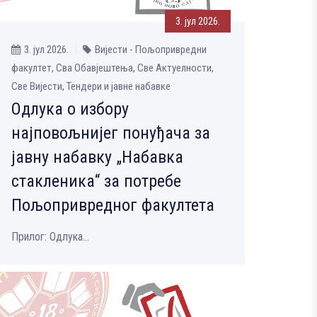
3. јул 2026.
3. јул 2026.
Вијести - Пољопривредни
факултет, Сва Обавјештења, Све Aктуелности,
Све Вијести, Тендери и јавне набавке
Одлука о избору
најповољнијег понуђача за
јавну набавку „Набавка
стакленика“ за потребе
Пољопривредног факултета
Прилог: Одлука...