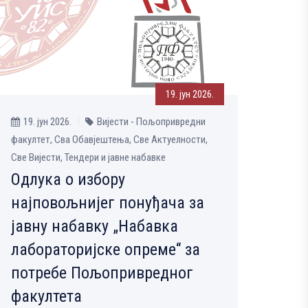
19. јун 2026.
19. јун 2026.
Вијести - Пољопривредни
факултет, Сва Обавјештења, Све Aктуелности,
Све Вијести, Тендери и јавне набавке
Одлука о избору
најповољнијег понуђача за
јавну набавку „Набавка
лабораторијске опреме“ за
потребе Пољопривредног
факултета