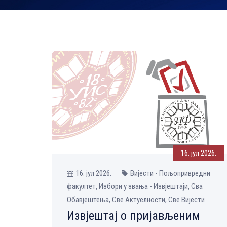
16. јул 2026.
16. јул 2026.
Вијести - Пољопривредни
факултет, Избори у звања - Извјештаји, Сва
Обавјештења, Све Aктуелности, Све Вијести
Извјештај о пријављеним