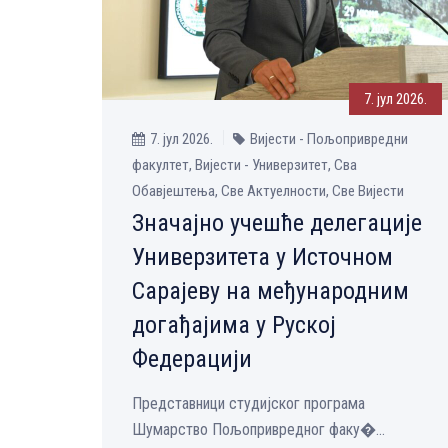
7. јул 2026.
7. јул 2026.
Вијести - Пољопривредни
факултет, Вијести - Универзитет, Сва
Обавјештења, Све Aктуелности, Све Вијести
Значајно учешће делегације
Универзитета у Источном
Сарајеву на међународним
догађајима у Руској
Федерацији
Представници студијског програма
Шумарство Пољопривредног факу�...