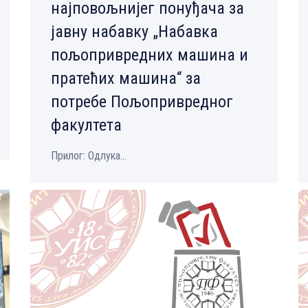
најповољнијег понуђача за
јавну набавку „Набавка
пољопривредних машина и
пратећих машина“ за
потребе Пољопривредног
факултета
Прилог: Одлука...