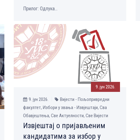
Прилог: Одлука...
9. јун 2026.
9. јун 2026.
Вијести - Пољопривредни
факултет, Избори у звања - Извјештаји, Сва
Обавјештења, Све Aктуелности, Све Вијести
Извјештај о пријављеним
кандидатима за избор у