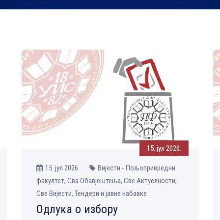
15. јул 2026.
15. јул 2026.
Вијести - Пољопривредни
факултет, Сва Обавјештења, Све Aктуелности,
Све Вијести, Тендери и јавне набавке
Одлука о избору