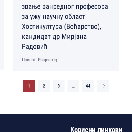
звање ванредног професора
за ужу научну област
Хортикултура (Воћарство),
кандидат др Мирјана
Радовић
Прилог: Извјештај...
1
2
3
…
44
Корисни линкови