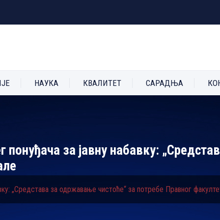
ИЈЕ
НАУКА
КВАЛИТЕТ
САРАДЊА
КО
г понуђача за јавну набавку: „Средста
але
авку: „Средстава за одржавање чистоће“ за потребе Правног факулт