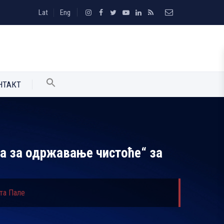
Lat
Eng
НТАКТ
ва за одржавање чистоће“ за
ета Пале