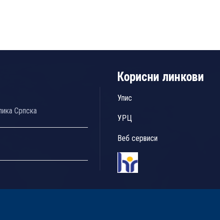
Корисни линкови
Упис
лика Српска
УРЦ
Веб сервиси