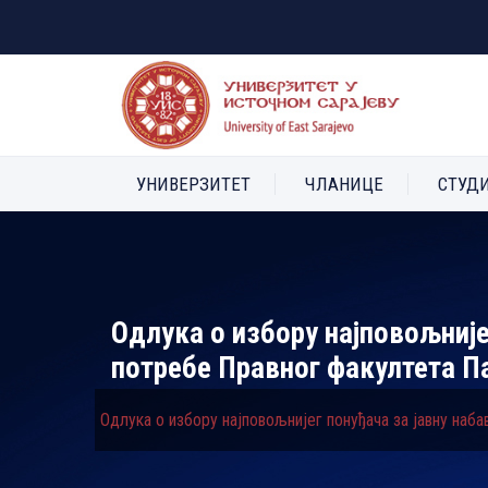
УНИВЕРЗИТЕТ
ЧЛАНИЦЕ
СТУД
Одлука о избору најповољније
потребе Правног факултета П
Одлука о избору најповољнијег понуђача за јавну наб