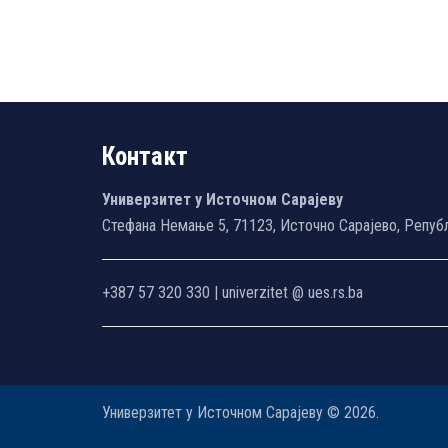
Контакт
Универзитет у Источном Сарајеву
Стефана Немање 5, 71123, Источно Сарајево, Репуб
+387 57 320 330 | univerzitet @ ues.rs.ba
Универзитет у Источном Сарајеву © 2026.