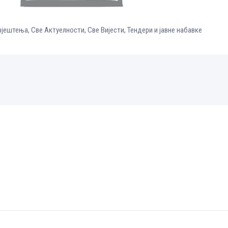
вјештења
,
Све Aктуелности
,
Све Вијести
,
Тендери и јавне набавке