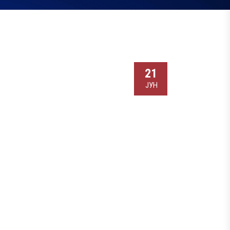
21
ЈУН