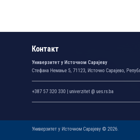
Контакт
Универзитет у Источном Сарајеву
Стефана Немање 5, 71123, Источно Сарајево, Репуб
+387 57 320 330 | univerzitet @ ues.rs.ba
Универзитет у Источном Сарајеву © 2026.