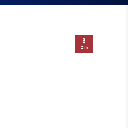
8
ФЕБ