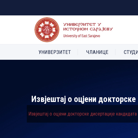
УНИВЕРЗИТЕТ
ЧЛАНИЦЕ
СТУД
Извјештај о оцјени докторске
Извјештај о оцјени докторске дисертације кандидата