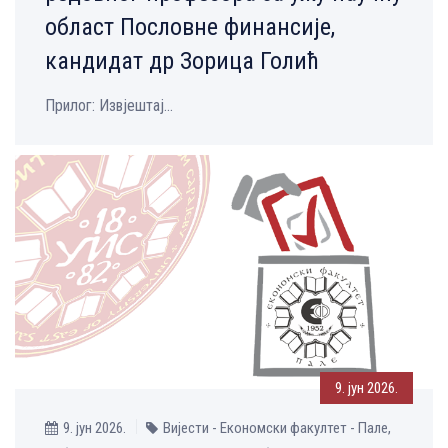
област Пословне финансије,
кандидат др Зорица Голић
Прилог: Извјештај...
9. јун 2026.
9. јун 2026.
Вијести - Економски факултет - Пале,