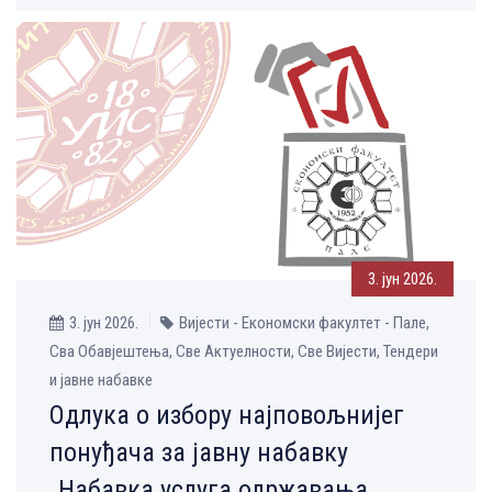
3. јун 2026.
3. јун 2026.
Вијести - Економски факултет - Пале,
Сва Обавјештења, Све Aктуелности, Све Вијести, Тендери
и јавне набавке
Одлука о избору најповољнијег
понуђача за јавну набавку
„Набавка услуга одржавања