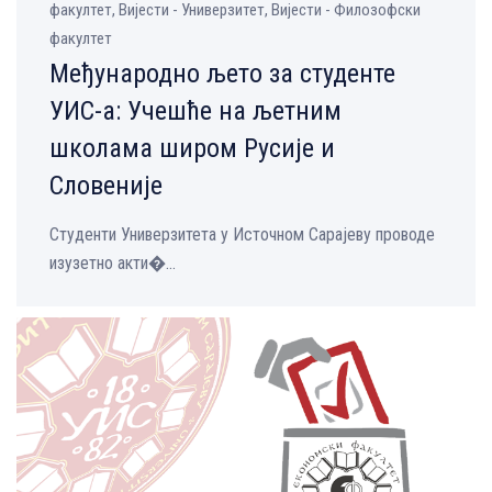
факултет, Вијести - Универзитет, Вијести - Филозофски
факултет
Међународно љето за студенте
УИС-а: Учешће на љетним
школама широм Русије и
Словеније
Студенти Универзитета у Источном Сарајеву проводе
изузетно акти�...