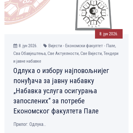
8. јун 2026.
8. јун 2026.
Вијести - Економски факултет - Пале,
Сва Обавјештења, Све Aктуелности, Све Вијести, Тендери
и јавне набавке
Одлука о избору најповољнијег
понуђача за јавну набавку
„Набавка услуга осигурања
запослених“ за потребе
Економског факултета Пале
Прилог: Одлука...