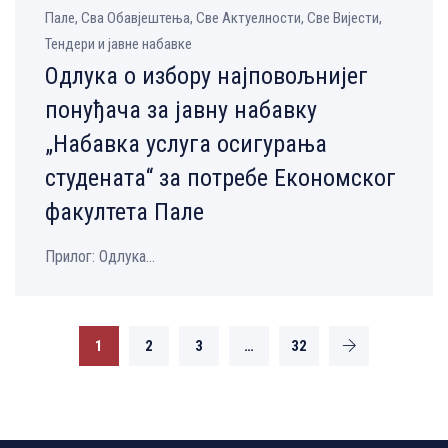
Пале, Сва Обавјештења, Све Aктуелности, Све Вијести,
Тендери и јавне набавке
Одлука о избору најповољнијег
понуђача за јавну набавку
„Набавка услуга осигурања
студената“ за потребе Економског
факултета Пале
Прилог: Одлука...
1
2
3
…
32