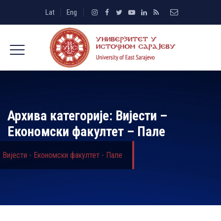
Lat
Eng
Архива категорије:
Вијести –
Економски факултет – Пале
Вијести - Економски факултет - Пале