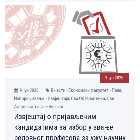
9. јун 2026.
9. јун 2026.
Вијести - Економски факултет - Пале,
Избори у звања - Извјештаји, Сва Обавјештења, Све
Aктуелности, Све Вијести
Извјештај o пријављеним
кандидатима за избор у звање
редовног професора за ужу научну