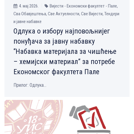
4. мај 2026.
Вијести - Економски факултет - Пале,
Сва Обавјештења, Све Aктуелности, Све Вијести, Тендери
и јавне набавке
Одлука о избору најповољнијег
понуђача за јавну набавку
“Набавка материјала за чишћење
– хемијски материал” за потребе
Економског факултета Пале
Прилог: Одлука...