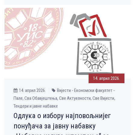
14. април 2026.
14. април 2026.
Вијести - Економски факултет -
Пале, Сва Обавјештења, Све Aктуелности, Све Вијести,
Тендери и јавне набавке
Одлука о избору најповољнијег
понуђача за јавну набавку