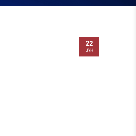
22
ЈУН