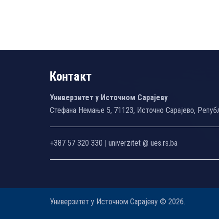
Контакт
Универзитет у Источном Сарајеву
Стефана Немање 5, 71123, Источно Сарајево, Репуб
+387 57 320 330 | univerzitet @ ues.rs.ba
Универзитет у Источном Сарајеву © 2026.