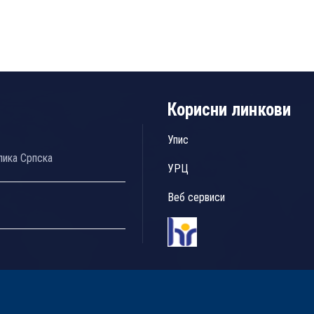
Корисни линкови
Упис
лика Српска
УРЦ
Веб сервиси