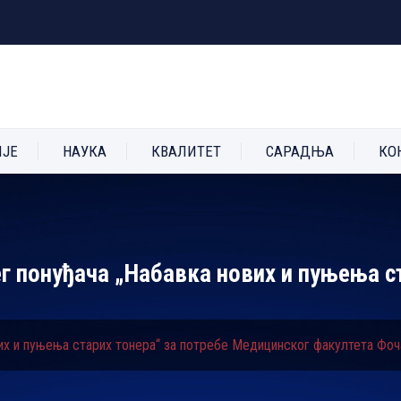
ИЈЕ
НАУКА
КВАЛИТЕТ
САРАДЊА
КО
г понуђача „Набавка нових и пуњења с
вих и пуњења старих тонера“ за потребе Медицинског факултета Фоч