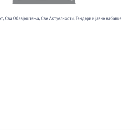
ет
,
Сва Обавјештења
,
Све Aктуелности
,
Тендери и јавне набавке