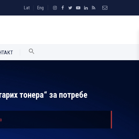
Lat
Eng
НТАКТ
тарих тонера“ за потребе
а