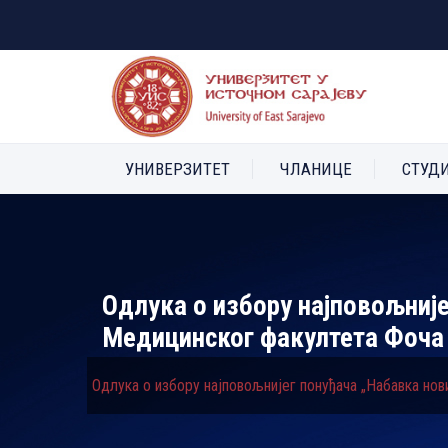
УНИВЕРЗИТЕТ
ЧЛАНИЦЕ
СТУД
Одлука о избору најповољније
Медицинског факултета Фоча
Одлука о избору најповољнијег понуђача „Набавка но