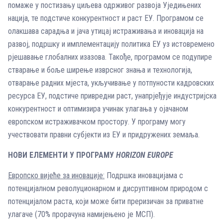
помаже у постизању циљева одрживог развоја Уједињених
нација, те подстиче конкурентност и раст ЕУ. Програмом се
олакшава сарадња и јача утицај истраживања и иновација на
развој, подршку и имплементацију политика ЕУ уз истовремено
рјешавање глобалних изазова. Такође, програмом се подупире
стварање и боље ширење изврсног знања и технологија,
отварање радних мјеста, укључивање у потпуности кадровских
ресурса ЕУ, подстиче привредни раст, унапрјеђује индустријска
конкурентност и оптимизира учинак улагања у ојачаном
европском истраживачком простору. У програму могу
учествовати правни субјекти из ЕУ и придружених земаља.
НОВИ ЕЛЕМЕНТИ У ПРОГРАМУ
HORIZON EUROPE
Европско вијеће за иновације:
Подршка иновацијама с
потенцијалном револуционарном и дисруптивном природом с
потенцијалом раста, који може бити преризичан за приватне
улагаче (70% прорачуна намијењено је МСП).