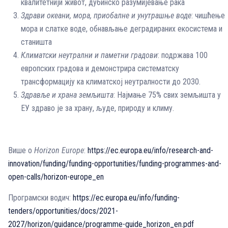
квалитетнији живот, дубинско разумијевање рака
Здрави океани, мора, приобалне и унутрашње воде
: чишћење
мора и слатке воде, обнављање деградираних екосистема и
станишта
Климатски неутрални и паметни градови
: подржава 100
европских градова и демонстрира систематску
трансформацију ка климатској неутралности до 2030.
Здравље и храна земљишта
: Најмање 75% свих земљишта у
ЕУ здраво је за храну, људе, природу и климу.
Више о
Horizon Europe
:
https://ec.europa.eu/info/research-and-
innovation/funding/funding-opportunities/funding-programmes-and-
open-calls/horizon-europe_en
Програмски водич:
https://ec.europa.eu/info/funding-
tenders/opportunities/docs/2021-
2027/horizon/guidance/programme-guide_horizon_en.pdf