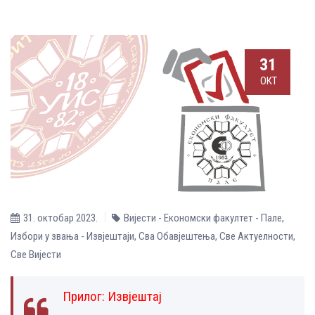
31
ОКТ
31. октобар 2023.
Вијести - Економски факултет - Пале
,
Избори у звања - Извјештаји
,
Сва Обавјештења
,
Све Aктуелности
,
Све Вијести
Прилог:
Извјештај