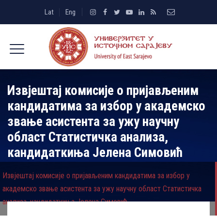
Lat
Eng
Извјештај комисије о пријављеним
кандидатима за избор у академско
звање асистента за ужу научну
област Статистичка анализа,
кандидаткиња Јелена Симовић
Извјештај комисије о пријављеним кандидатима за избор у
академско звање асистента за ужу научну област Статистичка
анализа, кандидаткиња Јелена Симовић