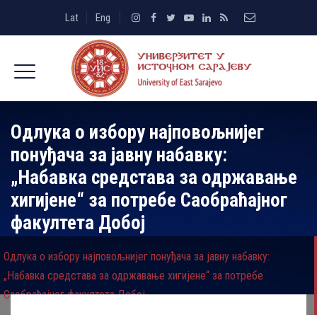
Lat
Eng
Одлука о избору најповољнијег
понуђача за јавну набавку:
„Набавка средстава за одржавање
хигијене“ за потребе Саобраћајног
факултета Добој
Одлука о избору најповољнијег понуђача за јавну набавку:
„Набавка средстава за одржавање хигијене“ за потребе
Саобраћајног факултета Добој