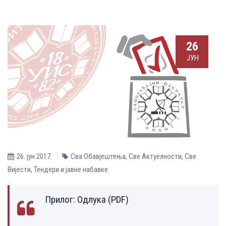
26
ЈУН
26. јун 2017.
Сва Обавјештења
,
Све Aктуелности
,
Све
Вијести
,
Тендери и јавне набавке
Прилог:
Одлука (PDF)