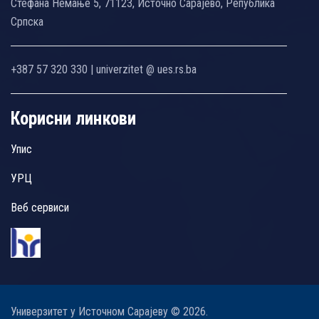
Стефана Немање 5, 71123, Источно Сарајево, Република
Српска
+387 57 320 330 | univerzitet @ ues.rs.ba
Корисни линкови
Упис
УРЦ
Веб сервиси
Универзитет у Источном Сарајеву © 2026.