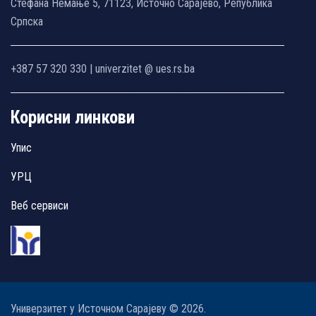
Стефана Немање 5, 71123, Источно Сарајево, Република
Српска
+387 57 320 330 | univerzitet @ ues.rs.ba
Корисни линкови
Упис
УРЦ
Веб сервиси
Универзитет у Источном Сарајеву © 2026.