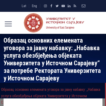
Lat
Eng
Oбразац основних елемената
уговора за јавну набавку: „Набавка
услуга обезбјеђења објеката
Универзитета у Источном Сарајеву“
за потребе Ректората Универзитета
у Источном Сарајеву
Oбразац основних елемената уговора за јавну набавку: „Набавка
услуга обезбјеђења објеката Универзитета у Источном
Сарајеву“ за потребе Ректората Универзитета у Источном