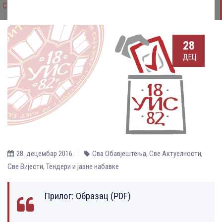
Сарајеву
28
ДЕЦ
28. децембар 2016.
Сва Обавјештења
,
Све Aктуелности
,
Све Вијести
,
Тендери и јавне набавке
Прилог:
Образац (PDF)