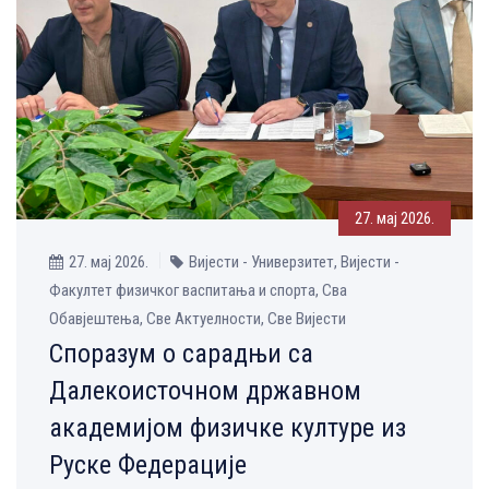
27. мај 2026.
27. мај 2026.
Вијести - Универзитет, Вијести -
Факултет физичког васпитања и спорта, Сва
Обавјештења, Све Aктуелности, Све Вијести
Споразум о сарадњи са
Далекоисточном државном
академијом физичке културе из
Руске Федерације