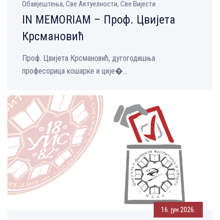
Обавјештења, Све Aктуелности, Све Вијести
IN MEMORIAM – Проф. Цвијета
Крсмановић
Проф. Цвијета Крсмановић, дугогодишња
професорица кошарке и ције�...
16. јун 2026.