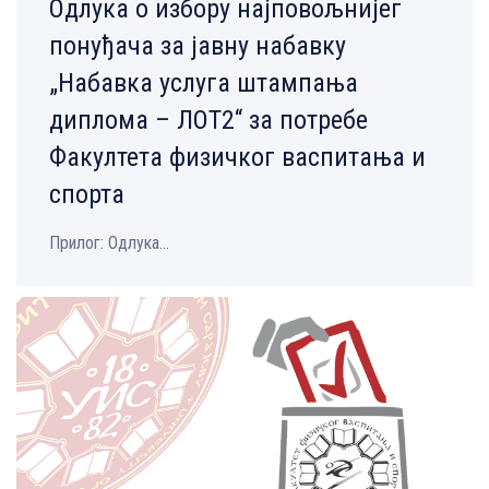
Одлука о избору најповољнијег
понуђача за јавну набавку
„Набавка услуга штампања
диплома – ЛОТ2“ за потребе
Факултета физичког васпитања и
спорта
Прилог: Одлука...