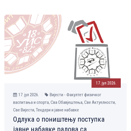
17. јул 2026.
17. јул 2026.
Вијести - Факултет физичког
васпитања и спорта, Сва Обавјештења, Све Aктуелности,
Све Вијести, Тендери и јавне набавке
Одлука о поништењу поступка
јавне набавке радова са