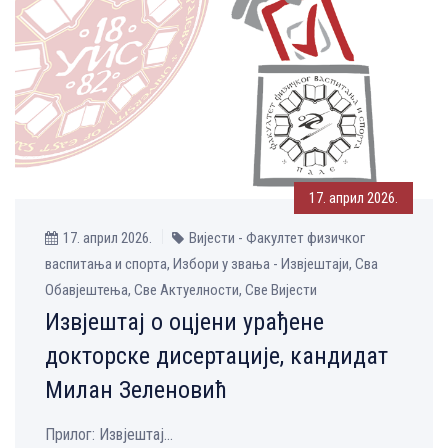
17. април 2026.
17. април 2026.
Вијести - Факултет физичког
васпитања и спорта, Избори у звања - Извјештаји, Сва
Обавјештења, Све Aктуелности, Све Вијести
Извјештај о оцјени урађене
докторске дисертације, кандидат
Милан Зеленовић
Прилог: Извјештај...