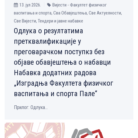
13. јул 2026.
Вијести - Факултет физичког
васпитања и спорта, Сва Обавјештења, Све Aктуелности,
Све Вијести, Тендери и јавне набавке
Одлукa о резултатима
претквалификације у
преговарачком поступкз без
објаве обавјештења о набавци
Набавка додатних радова
„Изградња Факултета физичког
васпитања и спорта Пале“
Прилог: Одлука...