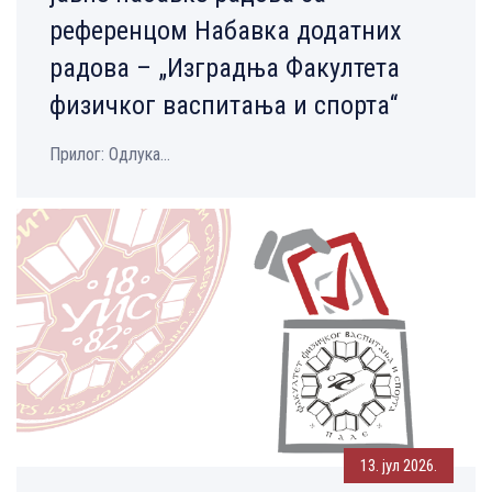
референцом Набавка додатних
радова – „Изградња Факултета
физичког васпитања и спорта“
Прилог: Одлука...
13. јул 2026.