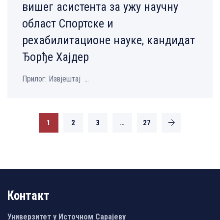
вишег асистента за ужу научну
област Спортске и
рехабилитационе науке, кандидат
Ђорђе Хајдер
Прилог: Извјештај ...
1
2
3
…
27
Контакт
Универзитет у Источном Сарајеву