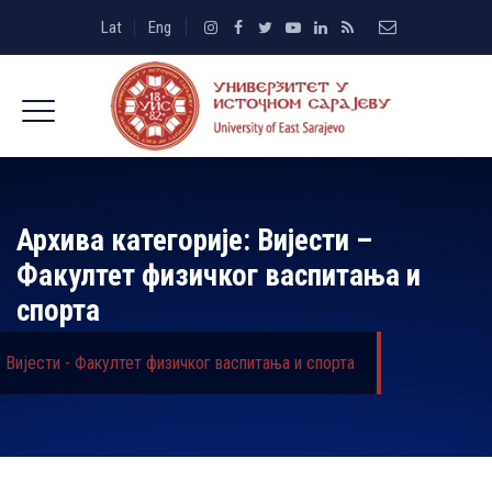
Lat
Eng
Архива категорије:
Вијести –
Факултет физичког васпитања и
спорта
Вијести - Факултет физичког васпитања и спорта