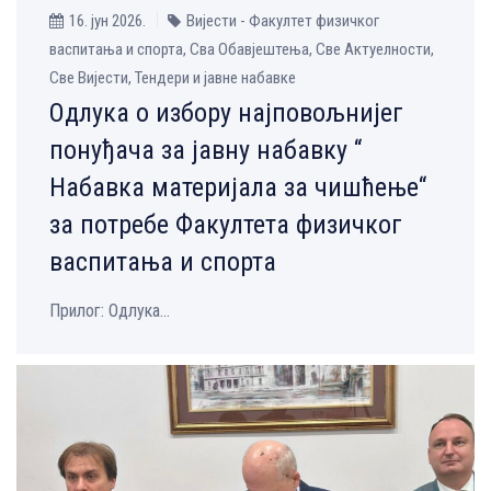
16. јун 2026.
Вијести - Факултет физичког
васпитања и спорта, Сва Обавјештења, Све Aктуелности,
Све Вијести, Тендери и јавне набавке
Одлука о избору најповољнијег
понуђача за јавну набавку “
Набавка материјала за чишћење“
за потребе Факултета физичког
васпитања и спорта
Прилог: Одлука...