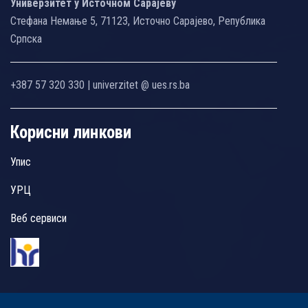
Универзитет у Источном Сарајеву
Стефана Немање 5, 71123, Источно Сарајево, Република
Српска
+387 57 320 330 | univerzitet @ ues.rs.ba
Корисни линкови
Упис
УРЦ
Веб сервиси