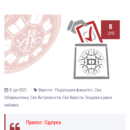
8
ЈУЛ
8. јул 2021.
Вијести - Педагошки факултет
,
Сва
Обавјештења
,
Све Aктуелности
,
Све Вијести
,
Тендери и јавне
набавке
Прилог:
Одлука