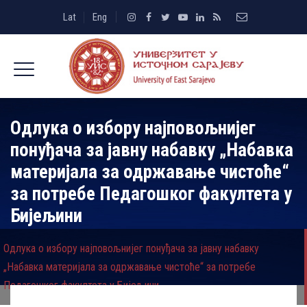
Lat
Eng
Одлука о избору најповољнијег
понуђача за јавну набавку „Набавка
материјала за одржавање чистоће“
за потребе Педагошког факултета у
Бијељини
Одлука о избору најповољнијег понуђача за јавну набавку
„Набавка материјала за одржавање чистоће“ за потребе
Педагошког факултета у Бијељини