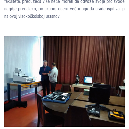
fakulteta, preduzeća više neće morati da odvoze svoje proizvode
negdje predaleko, po skupoj cijeni, već mogu da urade ispitivanja
na ovoj visokoškolskoj ustanovi.