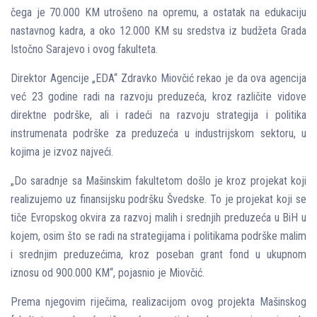
čega je 70.000 KM utrošeno na opremu, a ostatak na edukaciju
nastavnog kadra, a oko 12.000 KM su sredstva iz budžeta Grada
Istočno Sarajevo i ovog fakulteta.
Direktor Agencije „EDA“ Zdravko Miovčić rekao je da ova agencija
već 23 godine radi na razvoju preduzeća, kroz različite vidove
direktne podrške, ali i radeći na razvoju strategija i politika
instrumenata podrške za preduzeća u industrijskom sektoru, u
kojima je izvoz najveći.
„Do saradnje sa Mašinskim fakultetom došlo je kroz projekat koji
realizujemo uz finansijsku podršku Švedske. To je projekat koji se
tiče Evropskog okvira za razvoj malih i srednjih preduzeća u BiH u
kojem, osim što se radi na strategijama i politikama podrške malim
i srednjim preduzećima, kroz poseban grant fond u ukupnom
iznosu od 900.000 KM“, pojasnio je Miovčić.
Prema njegovim riječima, realizacijom ovog projekta Mašinskog