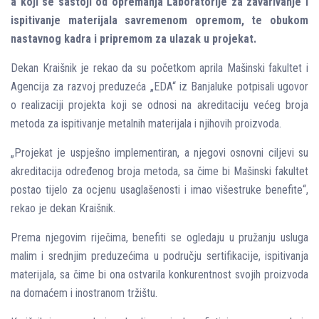
a koji se sastoji od opremanja Laboratorije za zavarivanje i
ispitivanje materijala savremenom opremom, te obukom
nastavnog kadra i pripremom za ulazak u projekat.
Dekan Kraišnik je rekao da su početkom aprila Mašinski fakultet i
Agencija za razvoj preduzeća „EDA“ iz Banjaluke potpisali ugovor
o realizaciji projekta koji se odnosi na akreditaciju većeg broja
metoda za ispitivanje metalnih materijala i njihovih proizvoda.
„Projekat je uspješno implementiran, a njegovi osnovni ciljevi su
akreditacija određenog broja metoda, sa čime bi Mašinski fakultet
postao tijelo za ocjenu usaglašenosti i imao višestruke benefite“,
rekao je dekan Kraišnik.
Prema njegovim riječima, benefiti se ogledaju u pružanju usluga
malim i srednjim preduzećima u području sertifikacije, ispitivanja
materijala, sa čime bi ona ostvarila konkurentnost svojih proizvoda
na domaćem i inostranom tržištu.