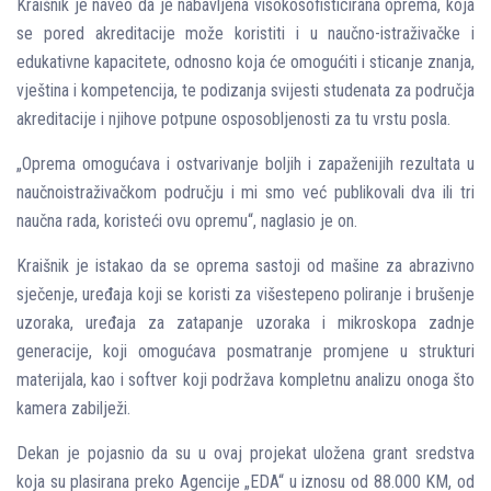
Kraišnik je naveo da je nabavljena visokosofisticirana oprema, koja
se pored akreditacije može koristiti i u naučno-istraživačke i
edukativne kapacitete, odnosno koja će omogućiti i sticanje znanja,
vještina i kompetencija, te podizanja svijesti studenata za područja
akreditacije i njihove potpune osposobljenosti za tu vrstu posla.
„Oprema omogućava i ostvarivanje boljih i zapaženijih rezultata u
naučnoistraživačkom području i mi smo već publikovali dva ili tri
naučna rada, koristeći ovu opremu“, naglasio je on.
Kraišnik je istakao da se oprema sastoji od mašine za abrazivno
sječenje, uređaja koji se koristi za višestepeno poliranje i brušenje
uzoraka, uređaja za zatapanje uzoraka i mikroskopa zadnje
generacije, koji omogućava posmatranje promjene u strukturi
materijala, kao i softver koji podržava kompletnu analizu onoga što
kamera zabilježi.
Dekan je pojasnio da su u ovaj projekat uložena grant sredstva
koja su plasirana preko Agencije „EDA“ u iznosu od 88.000 KM, od