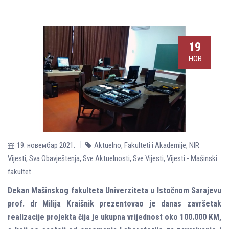
19
НОВ
19. новембар 2021.
Aktuelno
,
Fakulteti i Akademije
,
NIR
Vijesti
,
Sva Obavještenja
,
Sve Aktuelnosti
,
Sve Vijesti
,
Vijesti - Mašinski
fakultet
Dekan Mašinskog fakulteta Univerziteta u Istočnom Sarajevu
prof. dr Milija Kraišnik prezentovao je danas završetak
realizacije projekta čija je ukupna vrijednost oko 100.000 KM,