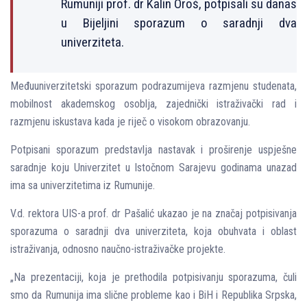
Rumuniji prof. dr Kalin Oroš, potpisali su danas
u Bijelјini sporazum o saradnji dva
univerziteta.
Međuuniverzitetski sporazum podrazumijeva razmjenu studenata,
mobilnost akademskog osoblјa, zajednički istraživački rad i
razmjenu iskustava kada je riječ o visokom obrazovanju.
Potpisani sporazum predstavlјa nastavak i proširenje uspješne
saradnje koju Univerzitet u Istočnom Sarajevu godinama unazad
ima sa univerzitetima iz Rumunije.
V.d. rektora UIS-a prof. dr Pašalić ukazao je na značaj potpisivanja
sporazuma o saradnji dva univerziteta, koja obuhvata i oblast
istraživanja, odnosno naučno-istraživačke projekte.
„Na prezentaciji, koja je prethodila potpisivanju sporazuma, čuli
smo da Rumunija ima slične probleme kao i BiH i Republika Srpska,