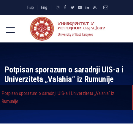
Ћир
Eng
Potpisan sporazum o saradnji UIS-a i
Univerziteta „Valahia“ iz Rumunije
Potpisan sporazum o saradnji UIS-a i Univerziteta „Valahia“ iz
Rumunije