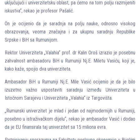
uklјučujući i univerzitetsku oblast, pa ćemo na tom polјu razmijeniti
iskustva“, rekao je profesor Pašalić.
On je ocijenio da je saradnja na polјu nauke, odnosno visokog
obrazovanja, veoma značajna i za ukupnu saradnju Republike
Srpske i BiH sa Rumunijom.
Rektor Univerziteta „Valahia“ prof. dr Kalin Oroš izrazio je posebnu
zahvalnost ambasadoru BiH u Rumuniji Nј.E. Miletu Vasiću, koji je,
kako kaže, spojio dva univerziteta.
Ambasador BiH u Rumuniji Nј.E. Mile Vasić ocijenio je da je bilo
izuzetno važno uspostaviti saradnju između Univerziteta u
Istočnom Sarajevu i Univerziteta „Valahia“ iz Targovišta.
„Rumunski univerzitet je mlad i jedan od najmodernijih u Rumuniji,
posebno u istraživačkom dijelu“, rekao je ambasador Vasić i dodao
da je EU finansirala taj univerzitet sa 15 miliona evra.
Potpisivanju sporazuma na Fakultetu poslovne ekonomije u Bijelјini