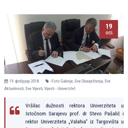
19
ФЕБ
19. фебруар 2018.
-Foto Galerije
,
Sva Obavještenja
,
Sve
Aktuelnosti
,
Sve Vijesti
,
Vijesti - Univerzitet
Vršilac dužnosti rektora Univerziteta u
Istočnom Sarajevu prof. dr Stevo Pašalić i
rektor Univerziteta „Valahia“ iz Targovišta u