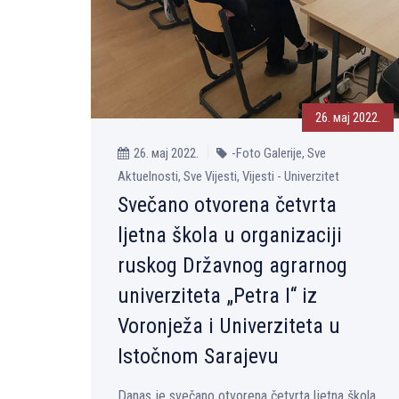
26. мај 2022.
26. мај 2022.
-Foto Galerije, Sve
Aktuelnosti, Sve Vijesti, Vijesti - Univerzitet
Svečano otvorena četvrta
ljetna škola u organizaciji
ruskog Državnog agrarnog
univerziteta „Petra I“ iz
Voronježa i Univerziteta u
Istočnom Sarajevu
Danas je svečano otvorena četvrta ljetna škola