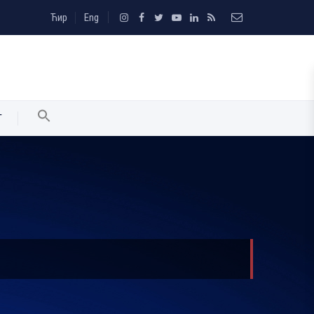
Ћир
Eng
T