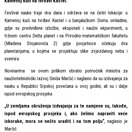
Kamenoj kući na tvrđavi Kastel.
Festival nauke traje dva dana i održava se na četiri lokacije: u
Kamenoj kući na tvrđavi Kastel i u banjalučkom Domu omladine,
gdje su predviđene izložbe, eksponati i naučni ekperimenti, u
tržnom centru Delta planet i na Prirodno-matematičkom fakultetu
(Mladena Stojanovića 2) gdje posjetioce očekuju dva
planetarijuma, u kojima se projektuju slike zvjezdanog neba i
svemira.
Novinarima se ovom prilikom obratio pomoćnik ministra za
naučnotehnološki razvoj Siniša Marčić i naglasio da su izdvajanja za
nauku u Republici Srpskoj povećana u ovoj godini, ali su i dalјe
ispod evropskog prosjeka.
„U zemlјama okruženja izdvajanja za te namjene su, takođe,
ispod evropskog prosjeka i, ako želimo napraviti veće
iskorake, mora se nešto uraditi i na tom polјu“
, naglasio je
Marčić.