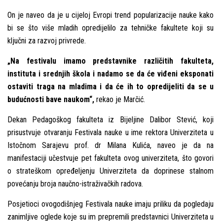
On je naveo da je u cijeloj Evropi trend popularizacije nauke kako
bi se što više mladih opredijelilo za tehničke fakultete koji su
klјučni za razvoj privrede.
„Na festivalu imamo predstavnike različitih fakulteta,
instituta i srednjih škola i nadamo se da će viđeni eksponati
ostaviti traga na mladima i da će ih to opredijeliti da se u
budućnosti bave naukom“,
rekao je Marčić.
Dekan Pedagoškog fakulteta iz Bijelјine Dalibor Stević, koji
prisustvuje otvaranju Festivala nauke u ime rektora Univerziteta u
Istočnom Sarajevu prof. dr Milana Kulića, naveo je da na
manifestaciji učestvuje pet fakulteta ovog univerziteta, što govori
o strateškom opređelјenju Univerziteta da doprinese stalnom
povećanju broja naučno-istraživačkih radova.
Posjetioci ovogodišnjeg Festivala nauke imaju priliku da pogledaju
zanimlјive oglede koje su im prepremili predstavnici Univerziteta u