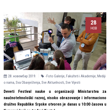
28
НОВ
28. новембар 2019.
-Foto Galerije
,
Fakulteti i Akademije
,
Mediji
o nama
,
Sva Obavještenja
,
Sve Aktuelnosti
,
Sve Vijesti
Deveti Festival nauke u organizaciji Ministarstva za
naučnotehnološki razvoj, visoko obrazovanje i informaciono
društvo Republike Srpske otvoren je danas u 10:00 časova u