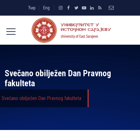
Ћир
Eng
Svečano obilјežen Dan Pravnog
fakulteta
Svečano obilјežen Dan Pravnog fakulteta