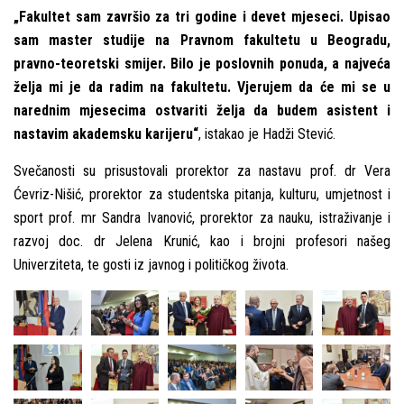
„Fakultet sam završio za tri godine i devet mjeseci. Upisao
sam master studije na Pravnom fakultetu u Beogradu,
pravno-teoretski smijer. Bilo je poslovnih ponuda, a najveća
želјa mi je da radim na fakultetu. Vjerujem da će mi se u
narednim mjesecima ostvariti želјa da budem asistent i
nastavim akademsku karijeru“
, istakao je Hadži Stević.
Svečanosti su prisustovali prorektor za nastavu prof. dr Vera
Ćevriz-Nišić, prorektor za studentska pitanja, kulturu, umjetnost i
sport prof. mr Sandra Ivanović, prorektor za nauku, istraživanje i
razvoj doc. dr Jelena Krunić, kao i brojni profesori našeg
Univerziteta, te gosti iz javnog i političkog života.