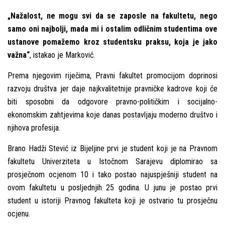
„Nažalost, ne mogu svi da se zaposle na fakultetu, nego
samo oni najbolјi, mada mi i ostalim odličnim studentima ove
ustanove pomažemo kroz studentsku praksu, koja je jako
važna“
, istakao je Marković.
Prema njegovim riječima, Pravni fakultet promocijom doprinosi
razvoju društva jer daje najkvalitetnije pravničke kadrove koji će
biti sposobni da odgovore pravno-političkim i socijalno-
ekonomskim zahtjevima koje danas postavlјaju moderno društvo i
njihova profesija.
Brano Hadži Stević iz Bijelјine prvi je student koji je na Pravnom
fakultetu Univerziteta u Istočnom Sarajevu diplomirao sa
prosječnom ocjenom 10 i tako postao najuspješniji student na
ovom fakultetu u poslјednjih 25 godina. U junu je postao prvi
student u istoriji Pravnog fakulteta koji je ostvario tu prosječnu
ocjenu.