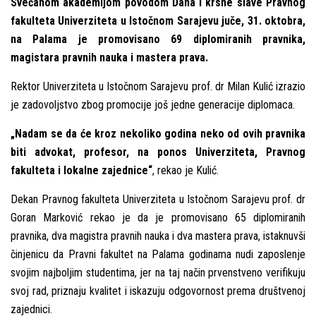
Svečanom akademijom povodom Dana i krsne slave Pravnog
fakulteta Univerziteta u Istočnom Sarajevu juče, 31. oktobra,
na Palama je promovisano 69 diplomiranih pravnika,
magistara pravnih nauka i mastera prava.
Rektor Univerziteta u Istočnom Sarajevu prof. dr Milan Kulić izrazio
je zadovolјstvo zbog promocije još jedne generacije diplomaca.
„Nadam se da će kroz nekoliko godina neko od ovih pravnika
biti advokat, profesor, na ponos Univerziteta, Pravnog
fakulteta i lokalne zajednice“
, rekao je Kulić.
Dekan Pravnog fakulteta Univerziteta u Istočnom Sarajevu prof. dr
Goran Marković rekao je da je promovisano 65 diplomiranih
pravnika, dva magistra pravnih nauka i dva mastera prava, istaknuvši
činjenicu da Pravni fakultet na Palama godinama nudi zaposlenje
svojim najbolјim studentima, jer na taj način prvenstveno verifikuju
svoj rad, priznaju kvalitet i iskazuju odgovornost prema društvenoj
zajednici.