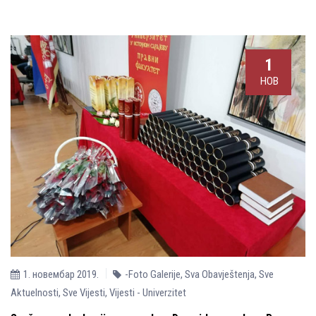
1
НОВ
1. новембар 2019.
-Foto Galerije
,
Sva Obavještenja
,
Sve
Aktuelnosti
,
Sve Vijesti
,
Vijesti - Univerzitet