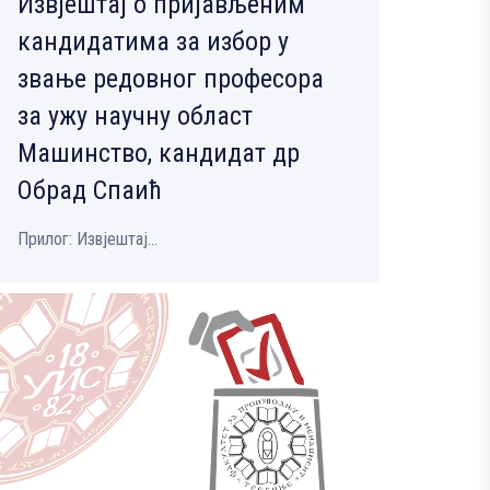
Извјештај о пријављеним
кандидатима за избор у
звање редовног професора
за ужу научну област
Машинство, кандидат др
Обрад Спаић
Прилог: Извјештај...