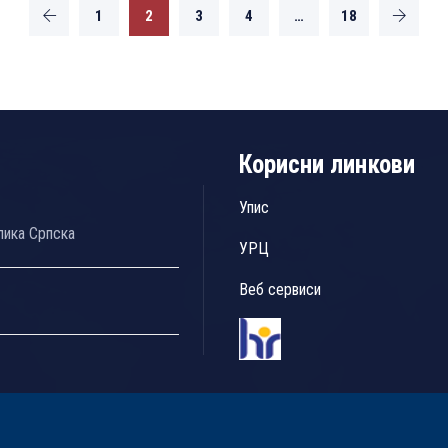
1
2
3
4
…
18
Корисни линкови
Упис
лика Српска
УРЦ
Веб сервиси