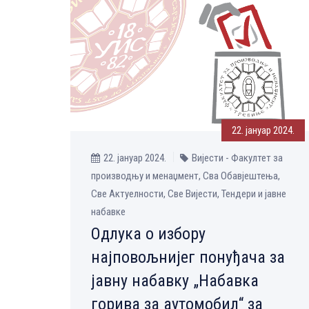
22. јануар 2024.
22. јануар 2024.
Вијести - Факултет за
производњу и менаџмент, Сва Обавјештења,
Све Aктуелности, Све Вијести, Тендери и јавне
набавке
Одлука о избору
најповољнијег понуђача за
јавну набавку „Набавка
горива за аутомобил“ за