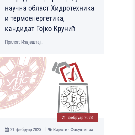
научна област Хидротехника
и термоенергетика,
кандидат Гојко Крунић
Прилог: Извјештај...
21. фебруар 2023.
21. фебруар 2023.
Вијести - Факултет за