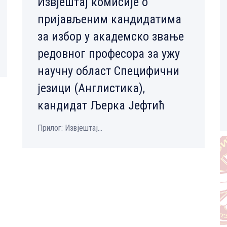
Извјештај комисије о
пријављеним кандидатима
за избор у академско звање
редовног професора за ужу
научну област Специфични
језици (Англистика),
кандидат Љерка Јефтић
Прилог: Извјештај...