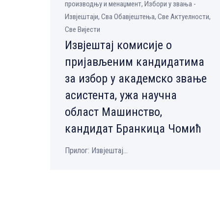
производњу и менаџмент, Избори у звања -
Извјештаји, Сва Обавјештења, Све Aктуелности,
Све Вијести
Извјештај комисије о
пријављеним кандидатима
за избор у академско звање
асистента, ужа научна
област Машинство,
кандидат Бранкица Чомић
Прилог: Извјештај...