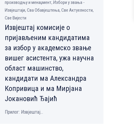
производњу и менаџмент, Избори у звања -
Извјештаји, Сва Обавјештења, Све Aктуелности,
Све Вијести
Извјештај комисије о
пријављеним кандидатима
за избор у академско звање
вишег асистента, ужа научна
област машинство,
кандидати ма Александра
Копривица и ма Мирјана
Јокановић Ђајић
Прилог: Извјештај...