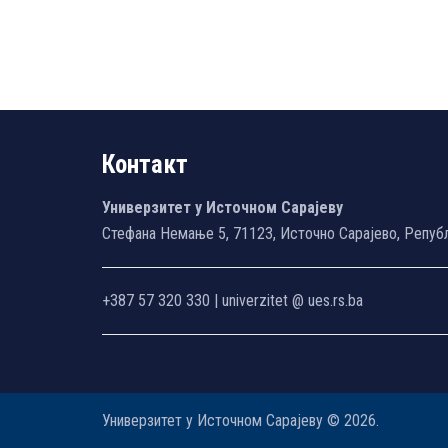
Контакт
Универзитет у Источном Сарајеву
Стефана Немање 5, 71123, Источно Сарајево, Репуб
+387 57 320 330 | univerzitet @ ues.rs.ba
Универзитет у Источном Сарајеву © 2026.