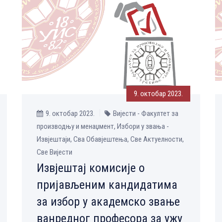
9. октобар 2023.
9. октобар 2023.
Вијести - Факултет за
производњу и менаџмент, Избори у звања -
Извјештаји, Сва Обавјештења, Све Aктуелности,
Све Вијести
Извјештај комисије о
пријављеним кандидатима
за избор у академско звање
ванредног професора за ужу