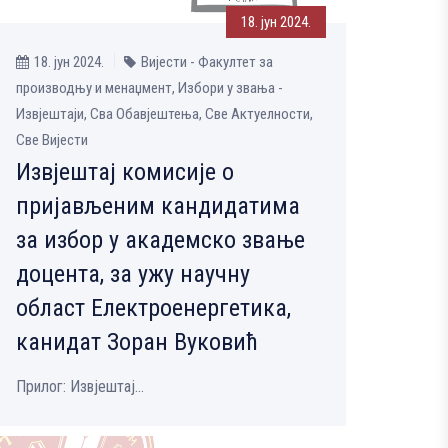
18. јун 2024.
18. јун 2024.
Вијести - Факултет за
производњу и менаџмент, Избори у звања -
Извјештаји, Сва Обавјештења, Све Aктуелности,
Све Вијести
Извјештај комисије о
пријављеним кандидатима
за избор у академско звање
доцента, за ужу научну
област Електроенергетика,
канидат Зoран Вуковић
Прилог: Извјештај...