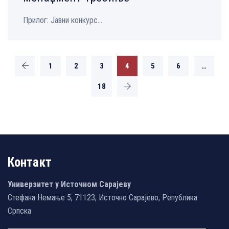
Прилог: Јавни конкурс...
1
2
3
4
5
6
…
18
Контакт
Универзитет у Источном Сарајеву
Стефана Немање 5, 71123, Источно Сарајево, Република
Српска