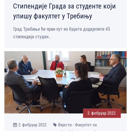
Стипендије Града за студенте који
упишу факултет у Требињу
Град Требиње ће први пут из буџета додијелити 45
стипендија студен...
2. фебруар 2022.
2. фебруар 2022.
Вијести - Факултет за