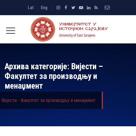
Lat
Eng
Архива категорије:
Вијести –
Факултет за производњу и
менаџмент
Вијести - Факултет за производњу и менаџмент