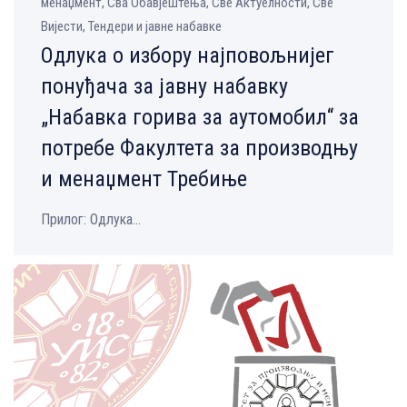
менаџмент, Сва Обавјештења, Све Aктуелности, Све
Вијести, Тендери и јавне набавке
Одлукa о избору најповољнијег
понуђача за јавну набавку
„Набавка горива за аутомобил“ за
потребе Факултета за производњу
и менаџмент Требиње
Прилог: Одлука...