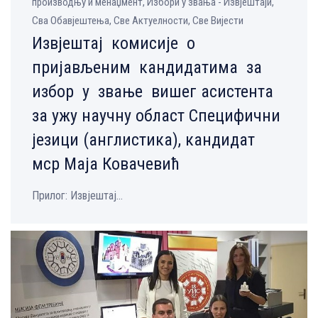
производњу и менаџмент, Избори у звања - Извјештаји,
Сва Обавјештења, Све Aктуелности, Све Вијести
Извјештај комисије о
пријављеним кандидатима за
избор у звање вишег асистента
за ужу научну област Специфични
језици (англистика), кандидат
мср Маја Ковачевић
Прилог: Извјештај...