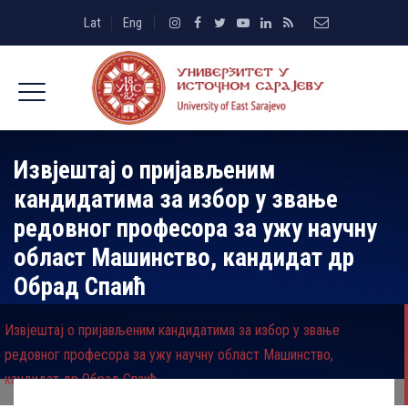
Lat
Eng
Извјештај о пријављеним
кандидатима за избор у звање
редовног професора за ужу научну
област Машинство, кандидат др
Обрад Спаић
Извјештај о пријављеним кандидатима за избор у звање
редовног професора за ужу научну област Машинство,
кандидат др Обрад Спаић