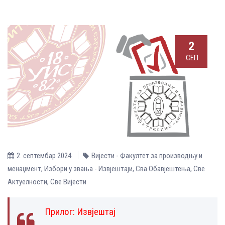
2
СЕП
2. септембар 2024.
Вијести - Факултет за производњу и
менаџмент
,
Избори у звања - Извјештаји
,
Сва Обавјештења
,
Све
Aктуелности
,
Све Вијести
Прилог:
Извјештај