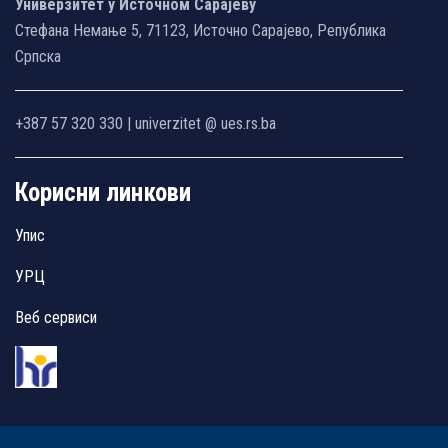
Универзитет у Источном Сарајеву
Стефана Немање 5, 71123, Источно Сарајево, Република
Српска
+387 57 320 330 | univerzitet @ ues.rs.ba
Корисни линкови
Упис
УРЦ
Веб сервиси