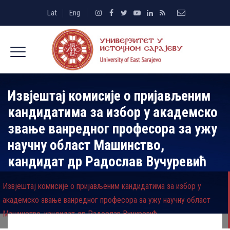
Lat
Eng
Извјештај комисије о пријављеним
кандидатима за избор у академско
звање ванредног професора за ужу
научну област Машинство,
кандидат др Радослав Вучуревић
Извјештај комисије о пријављеним кандидатима за избор у
академско звање ванредног професора за ужу научну област
Машинство, кандидат др Радослав Вучуревић