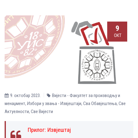
9
ОКТ
9. октобар 2023.
Вијести - Факултет за производњу и
менаџмент
,
Избори у звања - Извјештаји
,
Сва Обавјештења
,
Све
Aктуелности
,
Све Вијести
Прилог:
Извјештај