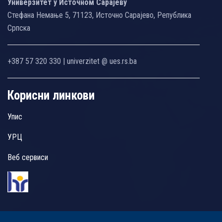
Универзитет у Источном Сарајеву
Стефана Немање 5, 71123, Источно Сарајево, Република
Српска
+387 57 320 330 | univerzitet @ ues.rs.ba
Корисни линкови
Упис
УРЦ
Веб сервиси