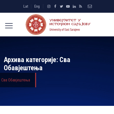
Lat
Eng
Архива категорије:
Сва
Обавјештења
Сва Обавјештења