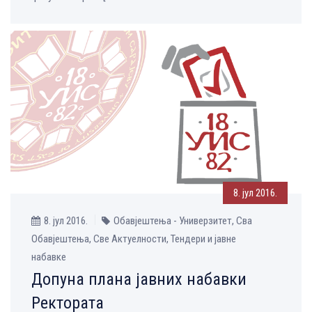
8. јул 2016.
8. јул 2016.
Обавјештења - Универзитет, Сва
Обавјештења, Све Aктуелности, Тендери и јавне
набавке
Допуна плана јавних набавки
Ректората