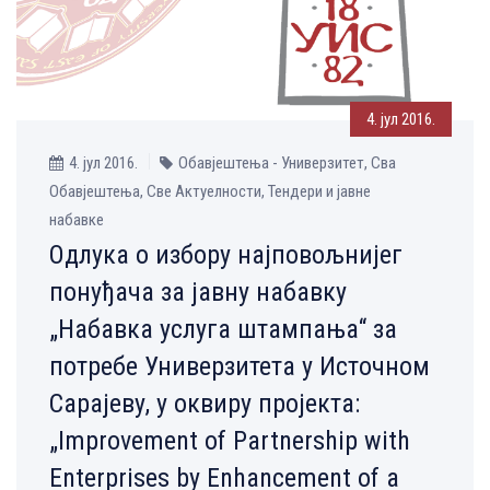
4. јул 2016.
4. јул 2016.
Обавјештења - Универзитет, Сва
Обавјештења, Све Aктуелности, Тендери и јавне
набавке
Одлука о избору најповољнијег
понуђача за јавну набавку
„Набавка услуга штампања“ за
потребе Универзитета у Источном
Сарајеву, у оквиру пројекта:
„Improvement of Partnership with
Enterprises by Enhancement of a