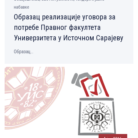
набавке
Oбразац реализације уговора за
потребе Правног факултета
Универзитета у Источном Сарајеву
Oбразац...