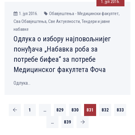
1. јул 2016.
1. јул 2016.
Обавјештења - Медицински факултет,
Сва Обавјештења, Све Aктуелности, Тендери и јавне
набавке
Одлука о избору најповољнијег
понуђача „Набавка роба за
потребе бифеа“ за потребе
Медицинског факултета Фоча
Одлука...
1
…
829
830
831
832
833
…
839