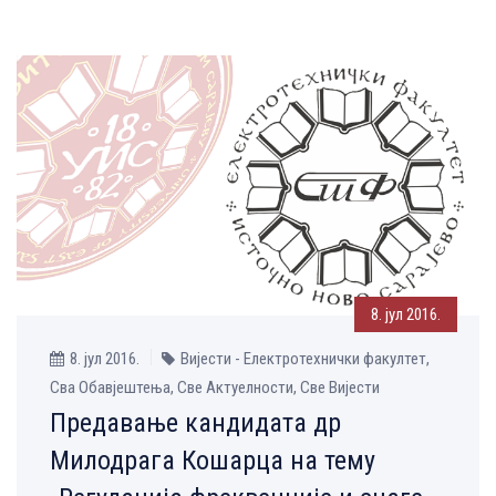
8. јул 2016.
8. јул 2016.
Вијести - Електротехнички факултет,
Сва Обавјештења, Све Aктуелности, Све Вијести
Предавањe кандидата др
Милодрага Кошарца на тему