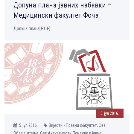
Допуна плана јавних набавки –
Медицински факултет Фоча
Допуна плана[PDF]...
5. јул 2016.
5. јул 2016.
Вијести - Правни факултет, Сва
Обавјештења, Све Aктуелности, Тендери и јавне