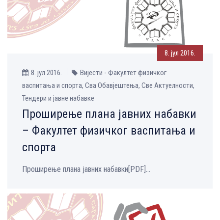
8. јул 2016.
8. јул 2016.
Вијести - Факултет физичког
васпитања и спорта, Сва Обавјештења, Све Aктуелности,
Тендери и јавне набавке
Проширење плана јавних набавки
– Факултет физичког васпитања и
спорта
Проширење плана јавних набавки[PDF]...