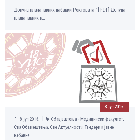
Допуна плана јавних набавки Ректората 1[PDF] Допуна
плана јавних н...
8. јул 2016.
8. јул 2016.
Обавјештења - Медицински факултет,
Сва Обавјештења, Све Aктуелности, Тендери и јавне
набавке