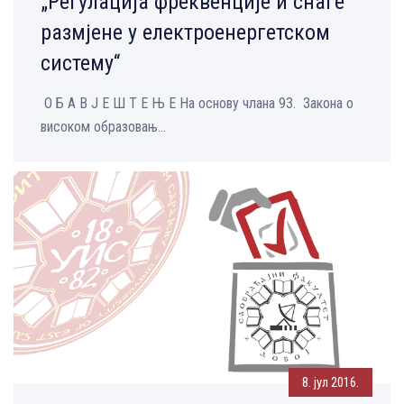
„Регулација фреквенције и снаге
размјене у електроенергетском
систему“
О Б А В Ј Е Ш Т Е Њ Е На основу члана 93. Закона о
високом образовањ...
8. јул 2016.