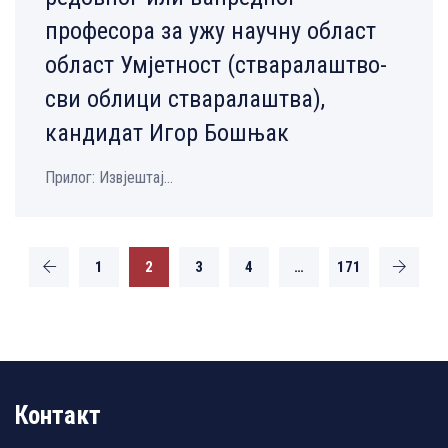
професора за ужу научну област
област Умјетност (стваралаштво-
сви облици стваралаштва),
кандидат Игор Бошњак
Прилог: Извјештај...
1
2
3
4
…
171
Контакт