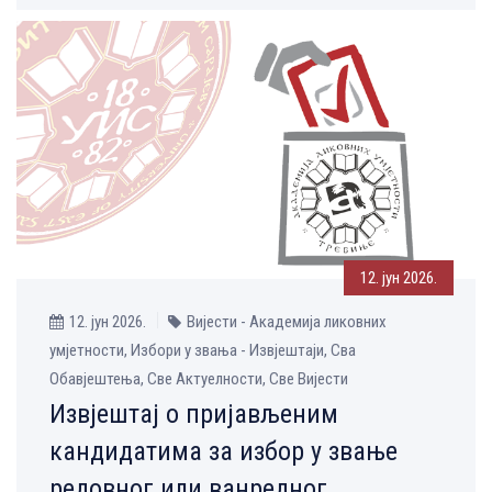
12. јун 2026.
12. јун 2026.
Вијести - Академија ликовних
умјетности, Избори у звања - Извјештаји, Сва
Обавјештења, Све Aктуелности, Све Вијести
Извјештај о пријављеним
кандидатима за избор у звање
редовног или ванредног