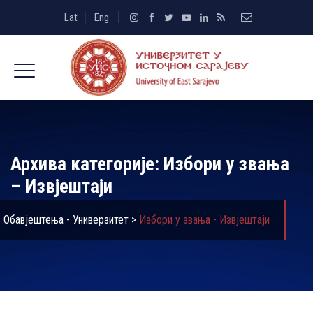
Lat
Eng
Архива категорије:
Избори у звања
– Извјештаји
Обавјештења - Универзитет
>
Избори у звања - Извјештаји