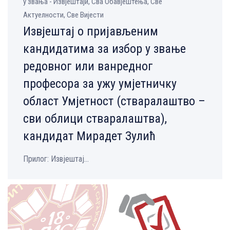
у звања - Извјештаји, Сва Обавјештења, Све
Aктуелности, Све Вијести
Извјештај о пријављеним
кандидатима за избор у звање
редовног или ванредног
професора за ужу умјетничку
област Умјетност (стваралаштво –
сви облици стваралаштва),
кандидат Мирадет Зулић
Прилог: Извјештај...