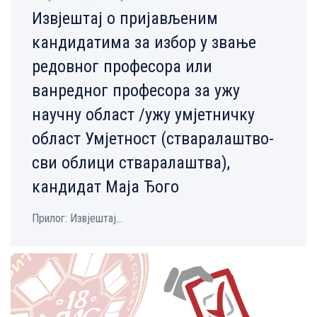
Извјештај о пријављеним
кандидатима за избор у звање
редовног професора или
ванредног професора за ужу
научну област /ужу умјетничку
област Умјетност (стваралаштво-
сви облици стваралаштва),
кандидат Маја Ђого
Прилог: Извјештај...