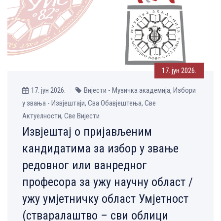
17. јун 2026.
17. јун 2026.
Вијести - Музичка aкадемија, Избори
у звања - Извјештаји, Сва Обавјештења, Све
Aктуелности, Све Вијести
Извјештај о пријављеним
кандидатима за избор у звање
редовног или ванредног
професора за ужу научну област /
ужу умјетничку област Умјетност
(стваралаштво – сви облици