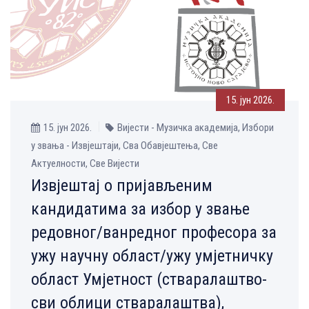
15. јун 2026.
15. јун 2026.
Вијести - Музичка aкадемија, Избори
у звања - Извјештаји, Сва Обавјештења, Све
Aктуелности, Све Вијести
Извјештај о пријављеним
кандидатима за избор у звање
редовног/ванредног професора за
ужу научну област/ужу умјетничку
област Умјетност (стваралаштво-
сви облици стваралаштва),