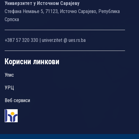
Универзитет у Источном Сарајеву
Стефана Немање 5, 71123, Источно Сарајево, Република
Српска
+387 57 320 330 | univerzitet @ ues.rs.ba
Корисни линкови
Упис
УРЦ
Веб сервиси