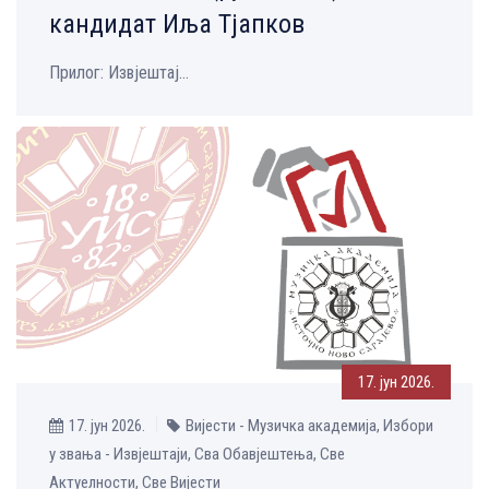
кандидат Иља Тјапков
Прилог: Извјештај...
17. јун 2026.
17. јун 2026.
Вијести - Музичка aкадемија, Избори
у звања - Извјештаји, Сва Обавјештења, Све
Aктуелности, Све Вијести