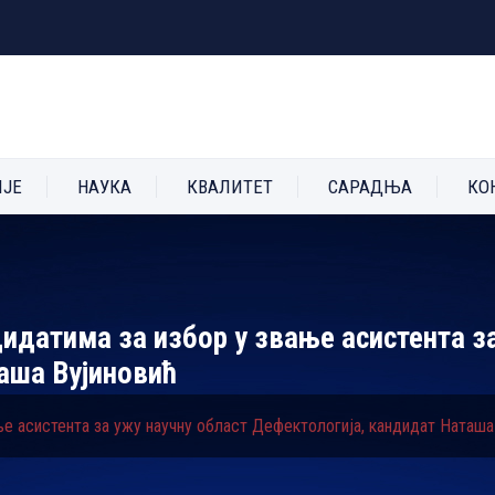
ИЈЕ
НАУКА
КВАЛИТЕТ
САРАДЊА
КО
идатима за избор у звање асистента з
аша Вујиновић
ње асистента за ужу научну област Дефектологија, кандидат Наташа