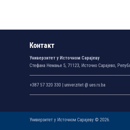
Контакт
Универзитет у Источном Сарајеву
Стефана Немање 5, 71123, Источно Сарајево, Репуб
+387 57 320 330 | univerzitet @ ues.rs.ba
Универзитет у Источном Сарајеву © 2026.