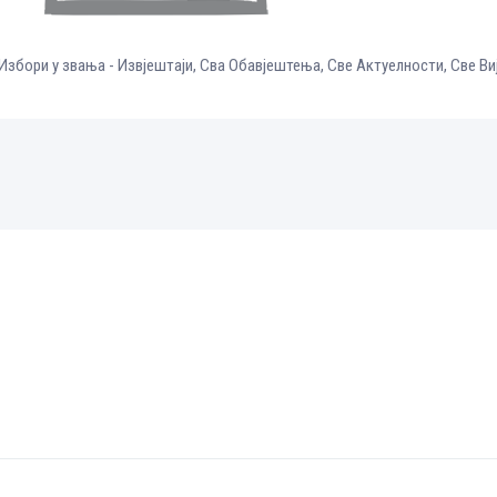
Избори у звања - Извјештаји
,
Сва Обавјештења
,
Све Aктуелности
,
Све Ви