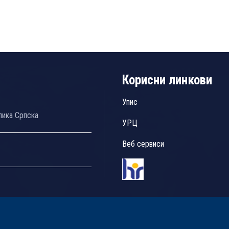
Корисни линкови
Упис
лика Српска
УРЦ
Веб сервиси