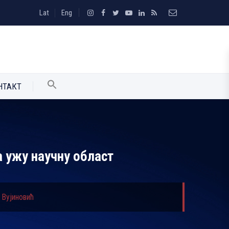
Lat
Eng
НТАКТ
а ужу научну област
 Вујиновић