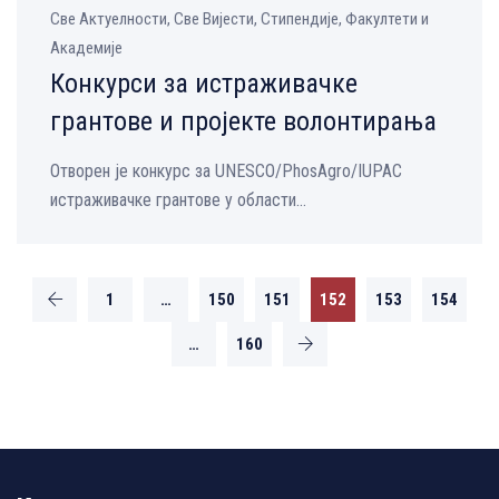
Све Aктуелности, Све Вијести, Стипендије, Факултети и
Академије
Конкурси за истраживачке
грантове и пројекте волонтирања
Oтворен је конкурс за UNESCO/PhosAgro/IUPAC
истраживачке грантове у области...
1
…
150
151
152
153
154
…
160