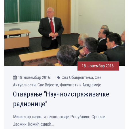
18. новембар 2016.
18. новембар 2016.
Сва Обавјештења, Све
Aктуелности, Све Вијести, Факултети и Академије
Отварање “Научноистраживачке
радионице“
Министар науке и технологије Републике Српске
Јасмин Комић синоћ...