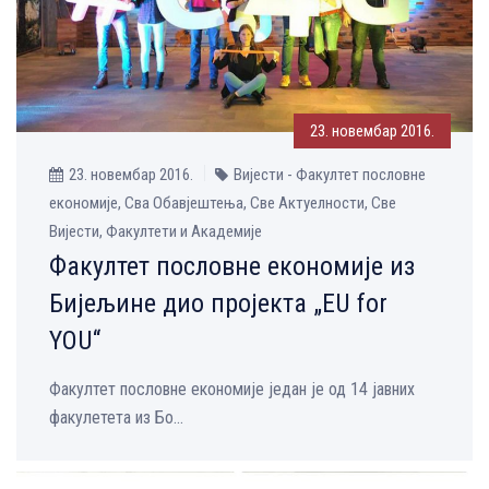
23. новембар 2016.
23. новембар 2016.
Вијести - Факултет пословне
економије, Сва Обавјештења, Све Aктуелности, Све
Вијести, Факултети и Академије
Факултет пословне економије из
Бијељине дио пројекта „EU for
YOU“
Факултет пословне економије један је од 14 јавних
факулетета из Бо...