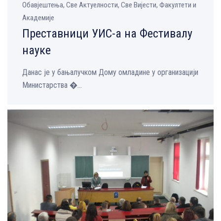
Обавјештења, Све Aктуелности, Све Вијести, Факултети и
Академије
Преставници УИС-а на Фестивалу
науке
Данас је у бањалучком Дому омладине у организацији
Министарства �...