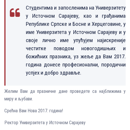
Студентима и запосленима на Универзитету
у Источном Сарајеву, као и грађанима
Републике Српске и Босне и Херцеговине, у
име Универзитета у Источном Сарајеву и у
своје лично име упућујем најискреније
честитке поводом новогодишњих и
божићних празника, уз жеље да Вам 2017.
година донесе професионални, породични
успјех и добро здравље.
Желим Вам да празничне дане проведете са најближима у
миру и љубави.
Срећна Вам Нова 2017. година!
Ректор Универзитета у Источном Сарајеву