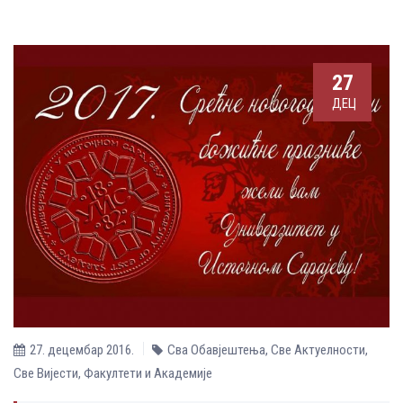
27
ДЕЦ
27. децембар 2016.
Сва Обавјештења
,
Све Aктуелности
,
Све Вијести
,
Факултети и Академије