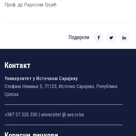
Проф. др Радослав Грујић
Подијели
Контакт
Универзитет у Источном Сарајеву
Стефана Немање 5, 71123, Источно Сарајево, Република
Српска
+387 57 320 330 | univerzitet @ ues.rs.ba
Корисни линкови