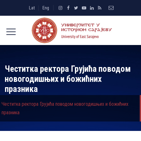
Lat
Eng
Честитка ректора Грујића поводом
новогодишњих и божићних
празника
Честитка ректора Грујића поводом новогодишњих и божићних
празника