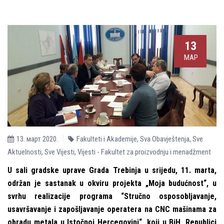
13
МАР
13. март 2020.
Fakulteti i Akademije
,
Sva Obavještenja
,
Sve
Aktuelnosti
,
Sve Vijesti
,
Vijesti - Fakultet za proizvodnju i menadžment
U sali gradske uprave Grada Trebinja u srijedu, 11. marta,
održan je sastanak u okviru projekta „Moja budućnost“, u
svrhu realizacije programa “Stručno osposoblјavanje,
usavršavanje i zapošlјavanje operatera na CNC mašinama za
obradu metala u Istočnoj Hercegovini“, koji u BiH, Republici