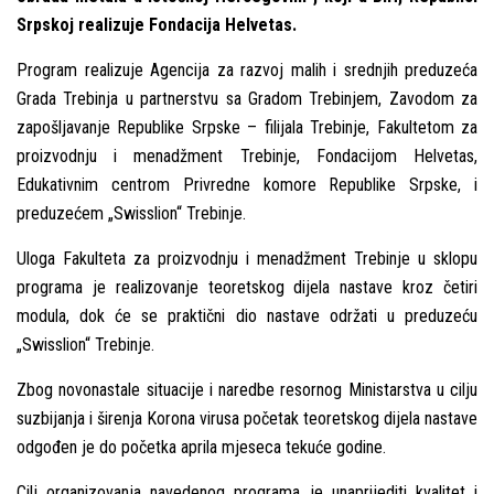
Srpskoj realizuje Fondacija Helvetas.
Program realizuje Agencija za razvoj malih i srednjih preduzeća
Grada Trebinja u partnerstvu sa Gradom Trebinjem, Zavodom za
zapošlјavanje Republike Srpske – filijala Trebinje, Fakultetom za
proizvodnju i menadžment Trebinje, Fondacijom Helvetas,
Edukativnim centrom Privredne komore Republike Srpske, i
preduzećem „Swisslion“ Trebinje.
Uloga Fakulteta za proizvodnju i menadžment Trebinje u sklopu
programa je realizovanje teoretskog dijela nastave kroz četiri
modula, dok će se praktični dio nastave održati u preduzeću
„Swisslion“ Trebinje.
Zbog novonastale situacije i naredbe resornog Ministarstva u cilјu
suzbijanja i širenja Korona virusa početak teoretskog dijela nastave
odgođen je do početka aprila mjeseca tekuće godine.
Cilј organizovanja navedenog programa je unaprijediti kvalitet i