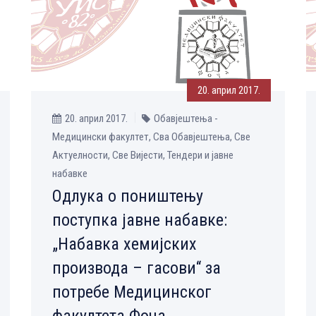
20. април 2017.
20. април 2017.
Обавјештења -
Медицински факултет, Сва Обавјештења, Све
Aктуелности, Све Вијести, Тендери и јавне
набавке
Одлука о поништењу
поступка јавне набавке:
„Набавка хемијских
производа – гасови“ за
потребе Медицинског