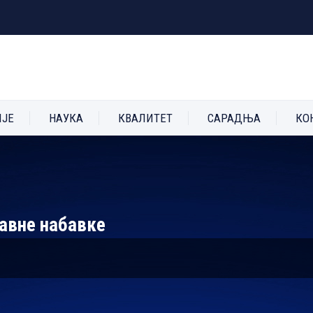
ИЈЕ
НАУКА
КВАЛИТЕТ
САРАДЊА
КО
јавне набавке