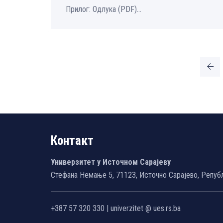
Прилог: Одлука (PDF)...
Контакт
Универзитет у Источном Сарајеву
Стефана Немање 5, 71123, Источно Сарајево, Репуб
+387 57 320 330 | univerzitet @ ues.rs.ba