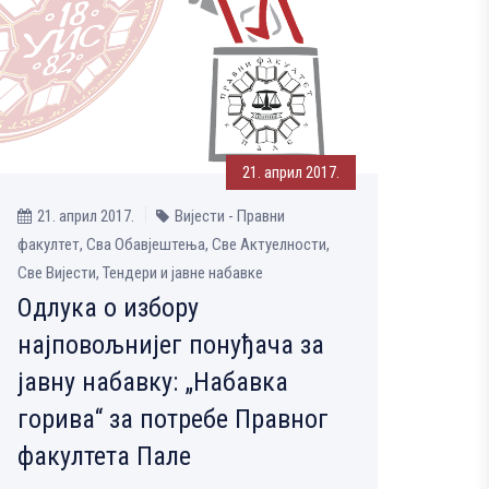
21. април 2017.
21. април 2017.
Вијести - Правни
факултет, Сва Обавјештења, Све Aктуелности,
Све Вијести, Тендери и јавне набавке
Одлука о избору
најповољнијег понуђача за
јавну набавку: „Набавка
горива“ за потребе Правног
факултета Пале