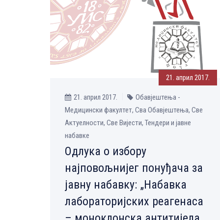
21. април 2017.
21. април 2017.
Обавјештења -
Медицински факултет, Сва Обавјештења, Све
Aктуелности, Све Вијести, Тендери и јавне
набавке
Одлука о избору
најповољнијег понуђача за
јавну набавку: „Набавка
лабораторијских реагенаса
– моноклонска антитијела