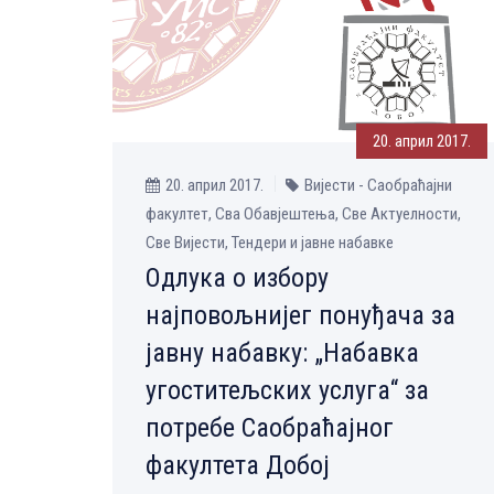
20. април 2017.
20. април 2017.
Вијести - Саобраћајни
факултет, Сва Обавјештења, Све Aктуелности,
Све Вијести, Тендери и јавне набавке
Одлука о избору
најповољнијег понуђача за
јавну набавку: „Набавка
угоститељских услуга“ за
потребе Саобраћајног
факултета Добој