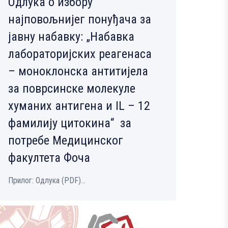
Одлука о избору
најповољнијег понуђача за
јавну набавку: „Набавка
лабораторијских реагенаса
– моноклонска антитијела
за поврсинске молекуле
хуманих антигена и IL – 12
фамилију цитокина“ за
потребе Медицинског
факултета Фоча
Прилог: Одлука (PDF)...