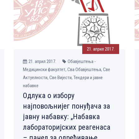
21. април 2017.
21. април 2017.
Обавјештења -
Медицински факултет, Сва Обавјештења, Све
Aктуелности, Све Вијести, Тендери и јавне
набавке
Одлука о избору
најповољнијег понуђача за
јавну набавку: „Набавка
лабораторијских реагенаса
– панел за одређивање