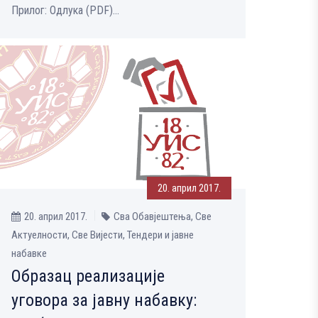
Прилог: Одлука (PDF)...
20. април 2017.
20. април 2017.
Сва Обавјештења, Све
Aктуелности, Све Вијести, Тендери и јавне
набавке
Образац реализације
уговора за јавну набавку: