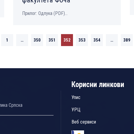
факултета Фоча
Прилог: Одлука (PDF)...
1
…
350
351
352
353
354
…
389
Корисни линкови
Упис
лика Српска
УРЦ
Веб сервиси