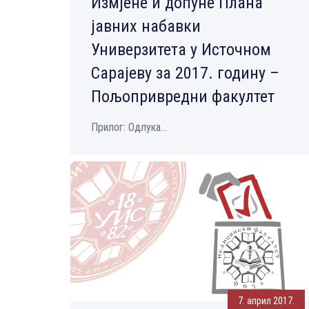
Измјене и допуне Плана
јавних набавки
Универзитета у Источном
Сарајеву за 2017. годину –
Пољопривредни факултет
Прилог: Одлука...
7. април 2017.