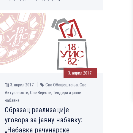
3. април 2017.
3. април 2017.
Сва Обавјештења, Све
Aктуелности, Све Вијести, Тендери и јавне
набавке
Образац реализације
уговора за јавну набавку:
„Набавка рачунарске