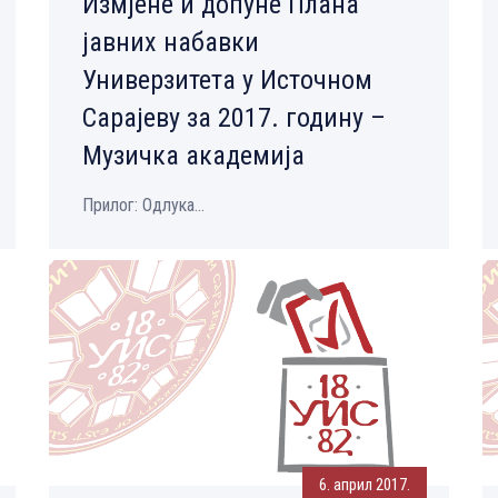
Измјене и допуне Плана
јавних набавки
Универзитета у Источном
Сарајеву за 2017. годину –
Музичка академија
Прилог: Одлука...
6. април 2017.