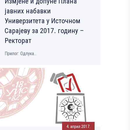
Измјене и допуне Плана
јавних набавки
Универзитета у Источном
Сарајеву за 2017. годину –
Ректорат
Прилог: Одлука...
4. април 2017.