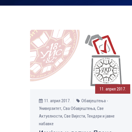
11. април 2017.
11. април 2017.
Обавјештења -
Универзитет, Сва Обавјештења, Све
Aктуелности, Све Вијести, Тендери и јавне
набавке