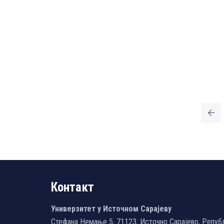
Контакт
Универзитет у Источном Сарајеву
Стефана Немање 5, 71123, Источно Сарајево, Репуб