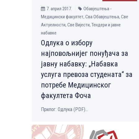
7. април 2017.
Обавјештења -
Медицински факултет, Сва Обавјештења, Све
Aктуелности, Све Вијести, Тендери и јавне
набавке
Одлука о избору
најповољнијег понуђача за
јавну набавку: „Набавка
услуга превоза студената“ за
потребе Медицинског
факултета Фоча
Прилог: Одлука (PDF)...