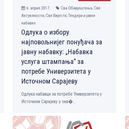
6. април 2017.
Сва Обавјештења, Све
Aктуелности, Све Вијести, Тендери и јавне
набавке
Одлука о избору
најповољнијег понуђача за
јавну набавку: „Набавка
услуга штампања“ за
потребе Универзитета у
Источном Сарајеву
Одлука набавци за потребе Универзитета у
Источном Сарајеву у окв�...