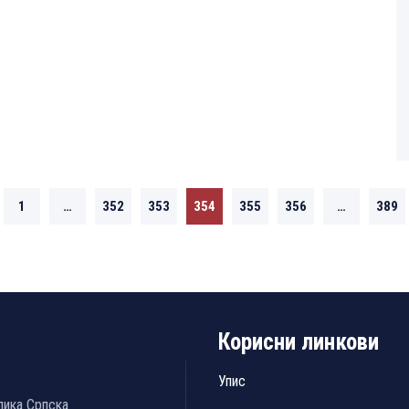
1
…
352
353
354
355
356
…
389
Корисни линкови
Упис
лика Српска