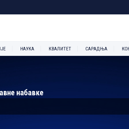
ИЈЕ
НАУКА
КВАЛИТЕТ
САРАДЊА
КО
јавне набавке