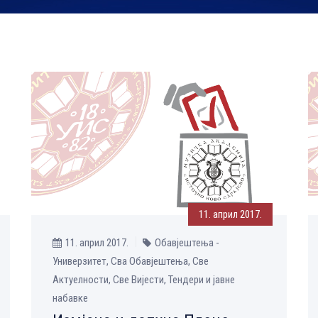
11. април 2017.
11. април 2017.
Обавјештења -
Универзитет, Сва Обавјештења, Све
Aктуелности, Све Вијести, Тендери и јавне
набавке