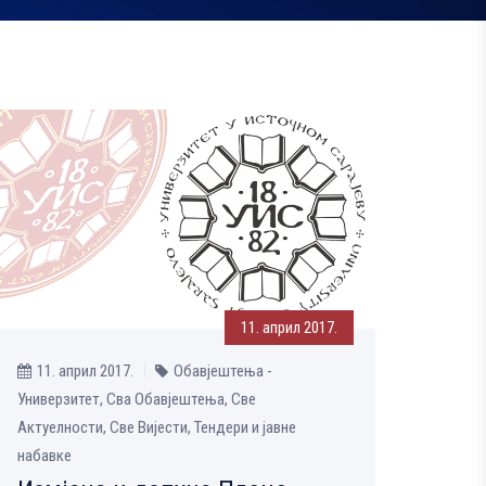
11. април 2017.
11. април 2017.
Обавјештења -
Универзитет, Сва Обавјештења, Све
Aктуелности, Све Вијести, Тендери и јавне
набавке