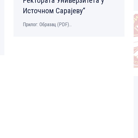
Ректората Универзитета у
Источном Сарајеву“
Прилог: Образац (PDF)...