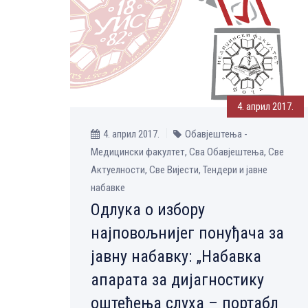
4. април 2017.
4. април 2017.
Обавјештења -
Медицински факултет, Сва Обавјештења, Све
Aктуелности, Све Вијести, Тендери и јавне
набавке
Одлука о избору
најповољнијег понуђача за
јавну набавку: „Набавка
апарата за дијагностику
оштећења слуха – портабл