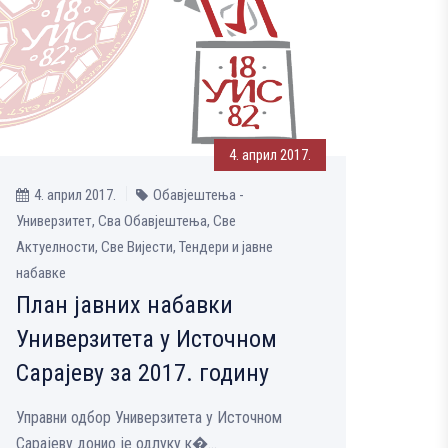
4. април 2017.
4. април 2017.
Обавјештења -
Универзитет, Сва Обавјештења, Све
Aктуелности, Све Вијести, Тендери и јавне
набавке
План јавних набавки
Универзитета у Источном
Сарајеву за 2017. годину
Управни одбор Универзитета у Источном
Сарајеву донио је одлуку к�...