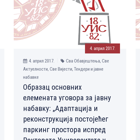
4. април 2017.
4. април 2017.
Сва Обавјештења, Све
Aктуелности, Све Вијести, Тендери и јавне
набавке
Образац основних
елемената уговора за јавну
набавку: „Адаптација и
реконструкција постојећег
паркинг простора испред