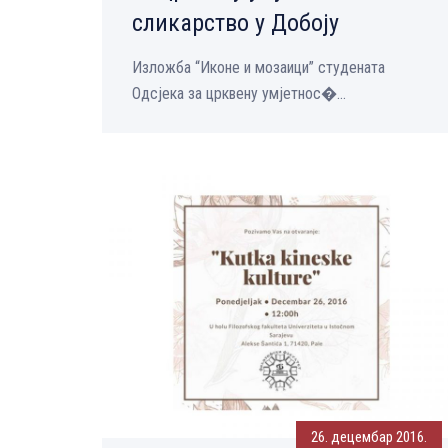
сликарство у Добоју
Изложба “Иконе и мозаици” студената
Oдсјека за црквену умјетнос�...
26. децембар 2016.