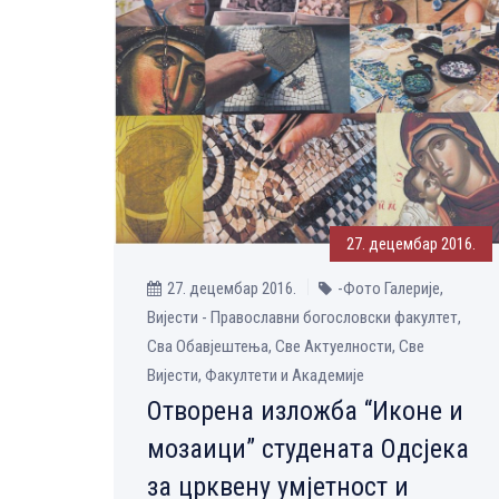
27. децембар 2016.
27. децембар 2016.
-Фото Галерије,
Вијести - Православни богословски факултет,
Сва Обавјештења, Све Aктуелности, Све
Вијести, Факултети и Академије
Отворена изложба “Иконе и
мозаици” студената Oдсјека
за црквену умјетност и