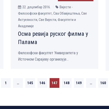
22. децембар 2016.
Вијести -
Филозофски факултет, Сва Обавјештења, Све
Aктуелности, Све Вијести, Факултети и
Академије
Осма ревија руског филма у
Палама
Филозофски факултет Универзитета у
Источном Сарајеву организује...
1
…
145
146
147
148
149
…
160