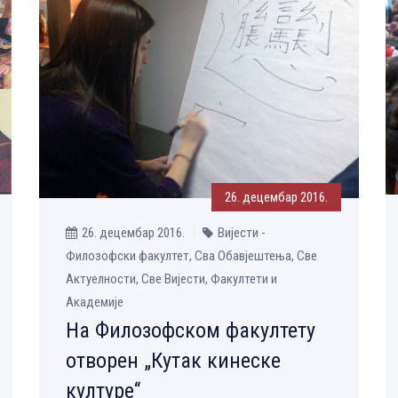
26. децембар 2016.
26. децембар 2016.
Вијести -
Филозофски факултет, Сва Обавјештења, Све
Aктуелности, Све Вијести, Факултети и
Академије
На Филозофском факултету
отворен „Кутак кинеске
културе“