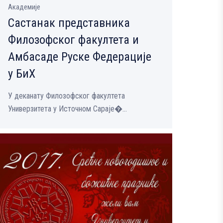
Академије
Састанак представника
Филозофског факултета и
Амбасаде Руске Федерације
у БиХ
У деканату Филозофског факултета
Универзитета у Источном Сараје�...