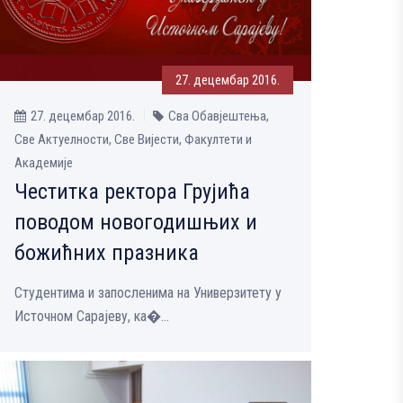
27. децембар 2016.
27. децембар 2016.
Сва Обавјештења,
Све Aктуелности, Све Вијести, Факултети и
Академије
Честитка ректора Грујића
поводом новогодишњих и
божићних празника
Студентима и запосленима на Универзитету у
Источном Сарајеву, ка�...