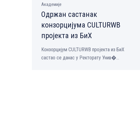
Академије
Одржан састанак
конзорцијума CULTURWB
пројекта из БиХ
Kонзорцијум CULTURWB пројекта из БиХ
састао се данас у Ректорату Унив�...