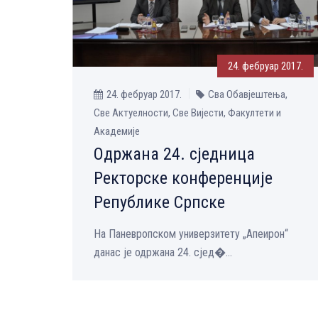
24. фебруар 2017.
24. фебруар 2017.
Сва Обавјештења,
Све Aктуелности, Све Вијести, Факултети и
Академије
Одржана 24. сједница
Ректорске конференције
Републике Српске
На Паневропском универзитету „Апеирон“
данас је одржана 24. сјед�...