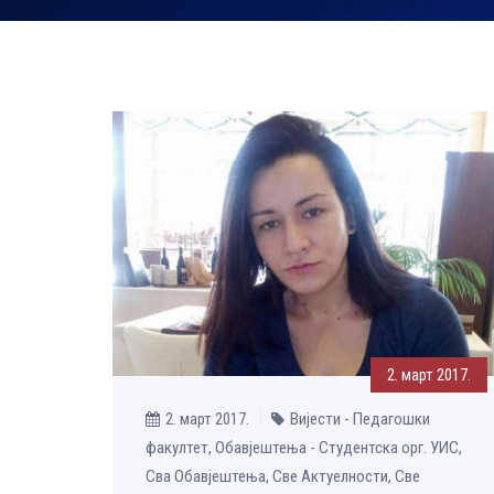
2. март 2017.
2. март 2017.
Вијести - Педагошки
факултет, Обавјештења - Студентска орг. УИС,
Сва Обавјештења, Све Aктуелности, Све