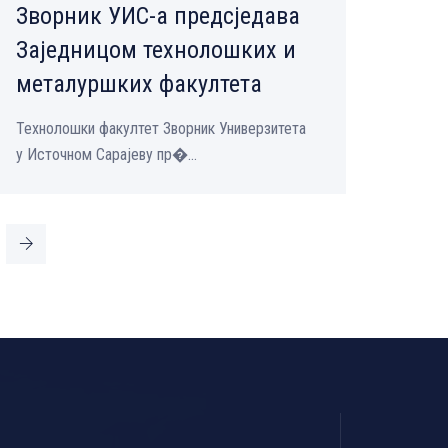
Зворник УИС-а предсједава
Заједницом технолошких и
металуршких факултета
Технолошки факултет Зворник Универзитета
у Источном Сарајеву пр�...