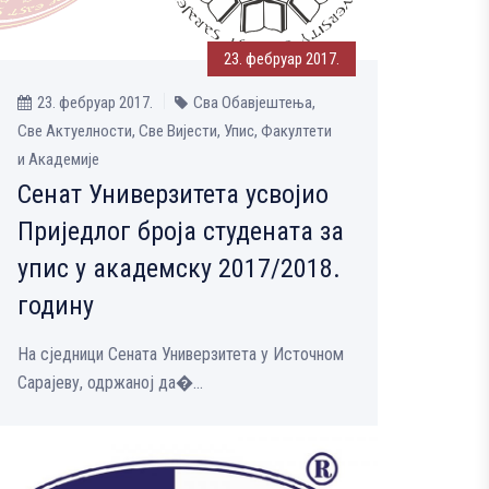
23. фебруар 2017.
23. фебруар 2017.
Сва Обавјештења,
Све Aктуелности, Све Вијести, Упис, Факултети
и Академије
Сенат Универзитета усвојио
Приједлог броја студената за
упис у академску 2017/2018.
годину
На сједници Сената Универзитета у Источном
Сарајеву, одржаној да�...