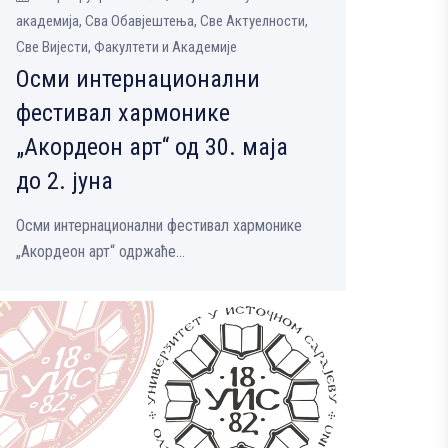
aкадемија, Сва Обавјештења, Све Aктуелности,
Све Вијести, Факултети и Академије
Осми интернационални
фестивал хармонике
„Акордеон арт“ од 30. маја
до 2. јуна
Осми интернационални фестивал хармонике
„Акордеон арт“ одржаће...