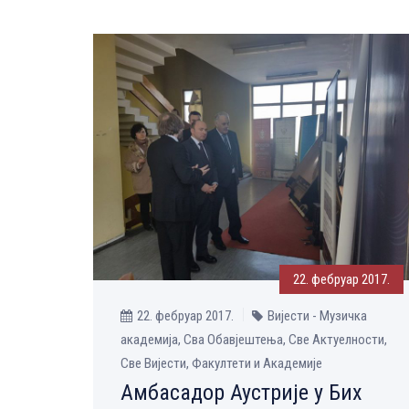
22. фебруар 2017.
22. фебруар 2017.
Вијести - Музичка
aкадемија, Сва Обавјештења, Све Aктуелности,
Све Вијести, Факултети и Академије
Амбасадор Аустрије у Бих