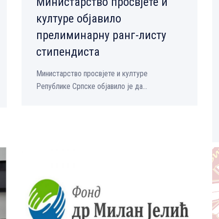
Министарство просвјете и
културе објавило
прелиминарну ранг-листу
стипендиста
Министарство просвјете и културе
Републике Српске објавило је да...