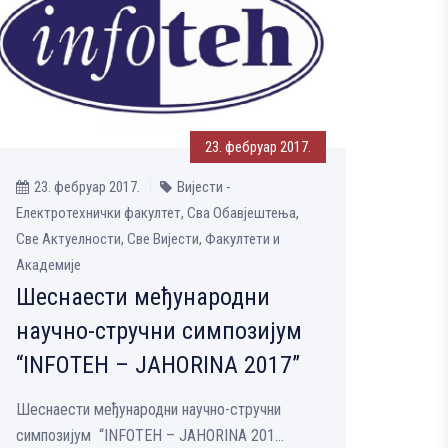
23. фебруар 2017.
23. фебруар 2017.
Вијести -
Електротехнички факултет, Сва Обавјештења,
Све Aктуелности, Све Вијести, Факултети и
Академије
Шеснаести међународни
научно-стручни симпозијум
“INFOTEH – JAHORINA 2017”
Шеснаести међународни научно-стручни
симпозијум “INFOTEH – JAHORINA 201...