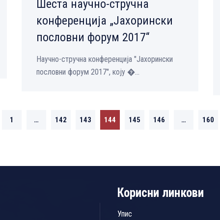
Шеста научно-стручна
конференција „Јахорински
пословни форум 2017“
Научно-стручна конференција "Јахорински
пословни форум 2017", коју �...
1
…
142
143
144
145
146
…
160
Корисни линкови
Упис