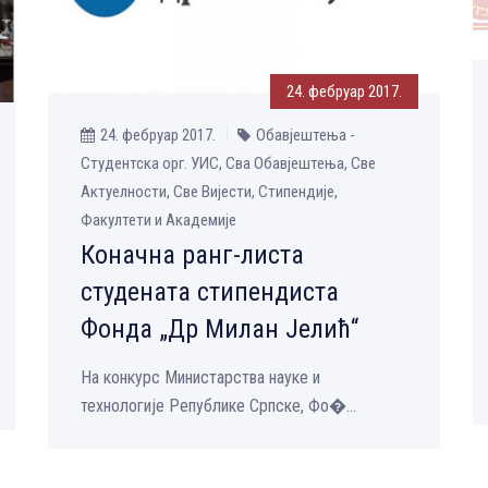
24. фебруар 2017.
24. фебруар 2017.
Обавјештења -
Студентска орг. УИС, Сва Обавјештења, Све
Aктуелности, Све Вијести, Стипендије,
Факултети и Академије
Коначна ранг-листа
студената стипендиста
Фонда „Др Милан Јелић“
На конкурс Министарства науке и
технологије Републике Српске, Фо�...