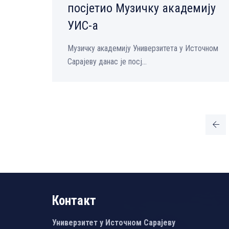
посјетио Музичку академију
УИС-а
Музичку академију Универзитета у Источном
Сарајеву данас је посј...
Контакт
Универзитет у Источном Сарајеву