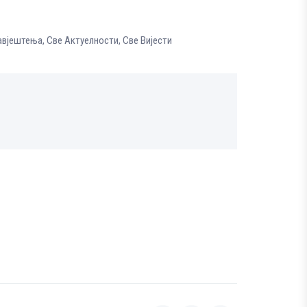
авјештења
,
Све Aктуелности
,
Све Вијести