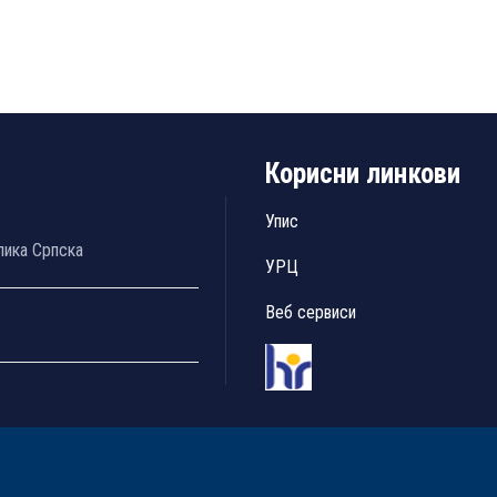
Корисни линкови
Упис
лика Српска
УРЦ
Веб сервиси