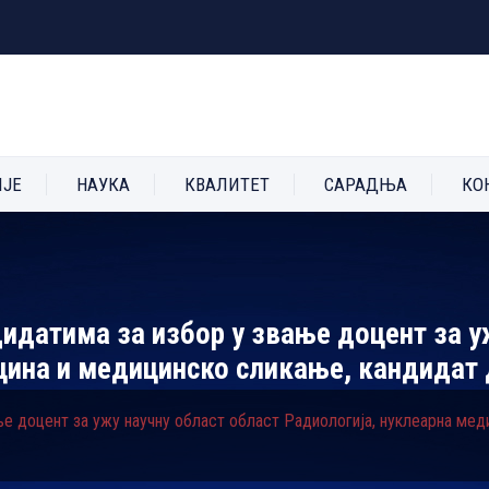
ИЈЕ
НАУКА
КВАЛИТЕТ
САРАДЊА
КО
идатима за избор у звање доцент за у
цина и медицинско сликање, кандидат
ње доцент за ужу научну област област Радиологија, нуклеарна мед