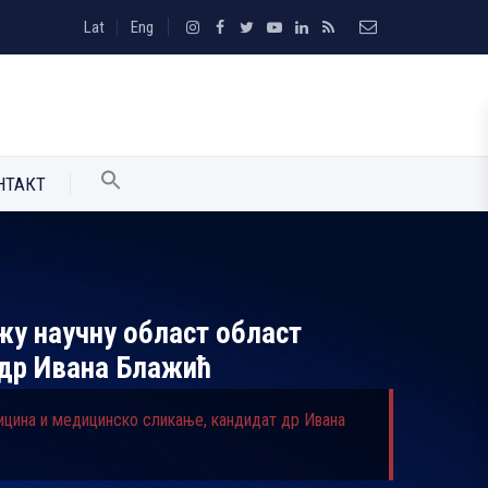
Lat
Eng
НТАКТ
жу научну област област
 др Ивана Блажић
ицина и медицинско сликање, кандидат др Ивана