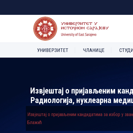
УНИВЕРЗИТЕТ
ЧЛАНИЦЕ
СТУД
Извјештај о пријављеним канд
Радиологија, нуклеарна меди
Извјештај о пријављеним кандидатима за избор у зва
Блажић