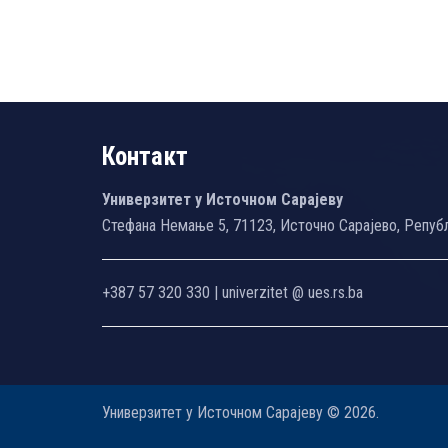
Контакт
Универзитет у Источном Сарајеву
Стефана Немање 5, 71123, Источно Сарајево, Репуб
+387 57 320 330 | univerzitet @ ues.rs.ba
Универзитет у Источном Сарајеву © 2026.